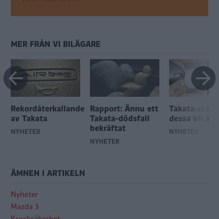
MER FRÅN VI BILÄGARE
Rekordåterkallande
Rapport: Ännu ett
Takata-skand
r
av Takata
Takata-dödsfall
dessa bilar b
bekräftat
NYHETER
NYHETER
NYHETER
ÄMNEN I ARTIKELN
Nyheter
Mazda 3