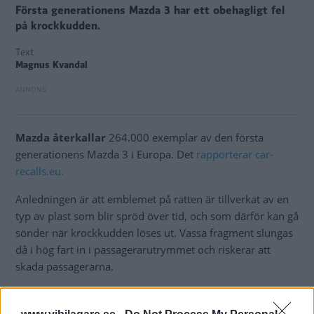
Första generationens Mazda 3 har ett obehagligt fel
på krockkudden.
Text
Magnus Kvandal
Mazda återkallar
264.000 exemplar av den första
generationens Mazda 3 i Europa. Det
rapporterar car-
recalls.eu.
Anledningen är att emblemet på ratten är tillverkat av en
typ av plast som blir spröd över tid, och som därför kan gå
sönder när krockkudden löses ut. Vassa fragment slungas
då i hög fart in i passagerarutrymmet och riskerar att
skada passagerarna.
Felet gäller
bilar byggda mellan februari 2003 och juni
2006. Bilar byggda senare än så har ett emblem i ett annat