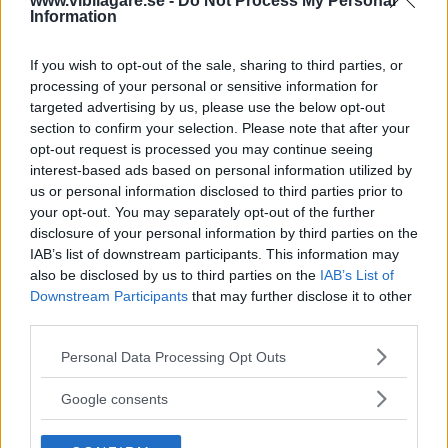
www.vibilagare.se -
Do Not Process My Personal
Information
material som inte riskerar att gå sönder.
Enligt Mazda finns det kända ”individuella incidenter” där
If you wish to opt-out of the sale, sharing to third parties, or
logotypen har splittrats. De menar att uppskattningsvis en
processing of your personal or sensitive information for
procent av de återkallade bilarna har defekten.
targeted advertising by us, please use the below opt-out
section to confirm your selection. Please note that after your
Felet åtgärdas
genom att krockkudden på förarsidan
opt-out request is processed you may continue seeing
interest-based ads based on personal information utilized by
byts ut, ett jobb som enligt uppgift tar omkring en
us or personal information disclosed to third parties prior to
halvtimme att utföra.
your opt-out. You may separately opt-out of the further
disclosure of your personal information by third parties on the
Det finns inga rapporter om personskador kopplade till
IAB’s list of downstream participants. This information may
defekten. Ett motsvarande antal bilar återkallas även på
also be disclosed by us to third parties on the
IAB’s List of
den amerikanska marknaden.
Downstream Participants
that may further disclose it to other
third parties.
Det här är
inte första gången som det blir problem med
krockkuddar i äldre bilar. År 2015 kom det fram att det
Please note that this website/app uses one or more Google
Personal Data Processing Opt Outs
explosiva ämne
Takata
använde i sina krockkuddar blir
services and may gather and store information including but
not limited to your visit or usage behaviour. You may click to
mer potent över tid, vilket kan resultera i en alldeles för
Google consents
grant or deny consent to Google and its third-party tags to
kraftig explosion när krockkudden blir utlöst.
use your data for below specified purposes in below Google