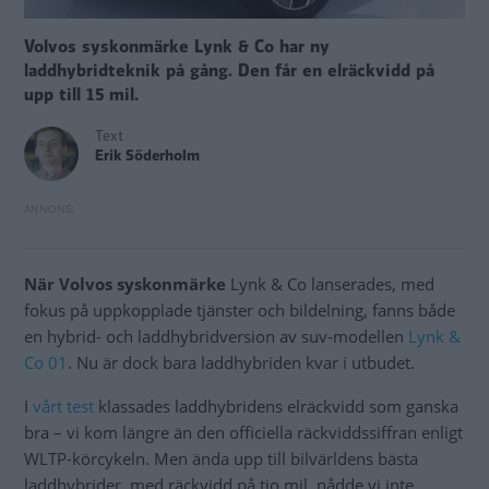
Volvos syskonmärke Lynk & Co har ny
laddhybridteknik på gång. Den får en elräckvidd på
upp till 15 mil.
Text
Erik Söderholm
När Volvos syskonmärke
Lynk & Co lanserades, med
fokus på uppkopplade tjänster och bildelning, fanns både
en hybrid- och laddhybridversion av suv-modellen
Lynk &
Co 01
. Nu är dock bara laddhybriden kvar i utbudet.
I
vårt test
klassades laddhybridens elräckvidd som ganska
bra – vi kom längre än den officiella räckviddssiffran enligt
WLTP-körcykeln. Men ända upp till bilvärldens bästa
laddhybrider, med räckvidd på tio mil, nådde vi inte.