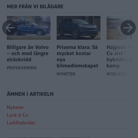
MER FRÅN VI BILÄGARE
Billigare än Volvo
Priserna klara: Så
Hajpade Lyn
– och med längre
mycket kostar
Co sist i
elräckvidd
nya
hybridsuvarn
bilmedlemskapet
kamp
PROVKÖRNING
NYHETER
NYBILSTEST
ÄMNEN I ARTIKELN
Nyheter
Lynk & Co
Laddhybrider