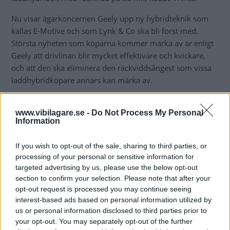
Nu visar ägarkoncernen Geely upp ny hybridteknik som
kallas E-Motive och som Lynk & Co ska bli först med.
Största nyheten som köparna kommer märka av är enligt
Geely att drivlinan blir mycket effektivare och kvickare,
och att den ska eliminera den räckviddsångest som vissa
laddhybridköpare annars kan märka av.
www.vibilagare.se -
Do Not Process My Personal
Information
If you wish to opt-out of the sale, sharing to third parties, or
processing of your personal or sensitive information for
targeted advertising by us, please use the below opt-out
section to confirm your selection. Please note that after your
opt-out request is processed you may continue seeing
interest-based ads based on personal information utilized by
us or personal information disclosed to third parties prior to
your opt-out. You may separately opt-out of the further