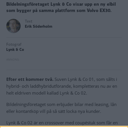
Bildelningsföretaget Lynk & Co visar upp en ny elbil
som bygger på samma plattform som Volvo EX30.
Text
Erik Söderholm
Fotograf
Lynk & Co
Efter ett kommer två.
Suven Lynk & Co 01, som sålts i
hybrid- och laddhybridutförande, kompletteras nu av en
helt eldriven modell kallad Lynk & Co 02.
Bildelningsföretaget som erbjuder bilar med leasing, lån
eller kontantköp vill på så sätt locka nya kunder.
Lynk & Co 02 är en crossover med coupéstuk som får en