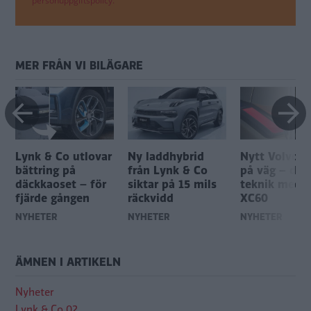
personuppgiftspolicy.
MER FRÅN VI BILÄGARE
Lynk & Co utlovar
Ny laddhybrid
Nytt Volvos
bättring på
från Lynk & Co
på väg – del
däckkaoset – för
siktar på 15 mils
teknik med n
fjärde gången
räckvidd
XC60
NYHETER
NYHETER
NYHETER
ÄMNEN I ARTIKELN
Nyheter
Lynk & Co 02