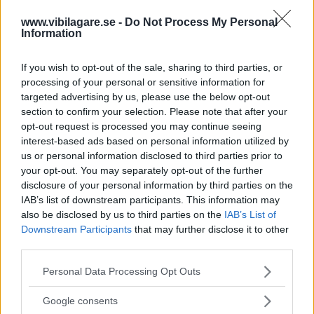
räckvidd på 44,5 mil enligt WLTP-körcykeln. Bilen bygger
precis som Volvo EX30 på Geelys så kallade SEA-plattform
www.vibilagare.se -
Do Not Process My Personal
Information
för elbilar, men är ungefär lika lång som Volvo EX40.
Batteripaketet är på 66 kWh och snabbladdningseffekten
If you wish to opt-out of the sale, sharing to third parties, or
är upp till 150 kW.
processing of your personal or sensitive information for
targeted advertising by us, please use the below opt-out
section to confirm your selection. Please note that after your
opt-out request is processed you may continue seeing
interest-based ads based on personal information utilized by
us or personal information disclosed to third parties prior to
your opt-out. You may separately opt-out of the further
disclosure of your personal information by third parties on the
IAB’s list of downstream participants. This information may
also be disclosed by us to third parties on the
IAB’s List of
Downstream Participants
that may further disclose it to other
third parties.
Please note that this website/app uses one or more Google
Personal Data Processing Opt Outs
services and may gather and store information including but
Elbilen är framtagen
tillsammans med företagets
not limited to your visit or usage behaviour. You may click to
Google consents
grant or deny consent to Google and its third-party tags to
kunder som fått skicka in önskemål och förslag. Ett av