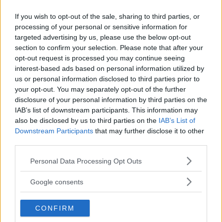
If you wish to opt-out of the sale, sharing to third parties, or
Hälften av den bensin eller diesel du tankar har okänt
processing of your personal or sensitive information for
ursprung – och på bara ett år har importen från
targeted advertising by us, please use the below opt-out
auktoritära och ofria länder ökat rejält. Det visar
section to confirm your selection. Please note that after your
siffror Vi Bilägare analyserat.
opt-out request is processed you may continue seeing
interest-based ads based on personal information utilized by
Text
us or personal information disclosed to third parties prior to
Erik Söderholm
your opt-out. You may separately opt-out of the further
disclosure of your personal information by third parties on the
IAB’s list of downstream participants. This information may
Fotograf
also be disclosed by us to third parties on the
IAB’s List of
jorono/Pixabay & Niklas Carle
Downstream Participants
that may further disclose it to other
third parties.
Please note that this website/app uses one or more Google
Personal Data Processing Opt Outs
services and may gather and store information including but
not limited to your visit or usage behaviour. You may click to
Det här är en låst artikel.
Logga in
för
Google consents
grant or deny consent to Google and its third-party tags to
att fortsätta läsa.
use your data for below specified purposes in below Google
CONFIRM
consent section.