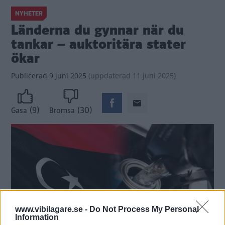
NYHETER
Länderna du gynnar när du
tankar – auktoritära stater
ökar
Publicerad
9 juni 2025
(
uppdaterad
11 juni 2025)
(9)
(30)
Gasa
Bromsa
www.vibilagare.se -
Do Not Process My Personal
Information