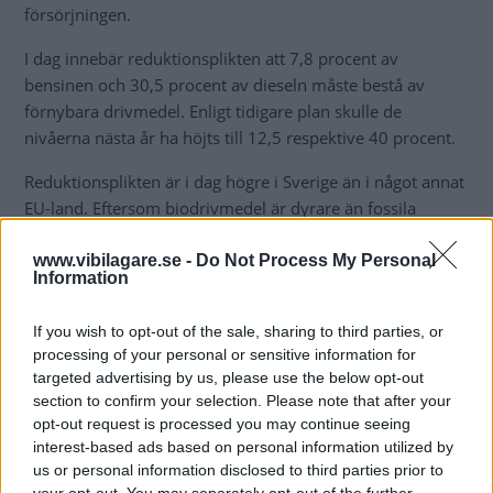
försörjningen.
I dag innebär reduktionsplikten att 7,8 procent av
bensinen och 30,5 procent av dieseln måste bestå av
förnybara drivmedel. Enligt tidigare plan skulle de
nivåerna nästa år ha höjts till 12,5 respektive 40 procent.
Reduktionsplikten är i dag högre i Sverige än i något annat
EU-land. Eftersom biodrivmedel är dyrare än fossila
bränslen har det inneburit att framför allt dieseln har varit
rekorddyr i Sverige de senaste åren.
www.vibilagare.se -
Do Not Process My Personal
Information
Enligt Energimyndigheten
är reduktionsplikten ett av de
viktigaste verktygen för att sänka Sveriges utsläpp av
If you wish to opt-out of the sale, sharing to third parties, or
processing of your personal or sensitive information for
växthusgaser, och avgörande för att Sverige ska nå de
targeted advertising by us, please use the below opt-out
klimatmål som Riksdagen enades om år 2017.
section to confirm your selection. Please note that after your
opt-out request is processed you may continue seeing
Enligt de målen ska Sveriges klimatutsläpp år 2030 har
interest-based ads based on personal information utilized by
minskat med 63 procent jämfört med 1990 års nivåer.
us or personal information disclosed to third parties prior to
Samma år ska utsläppen från inrikestransporter ha