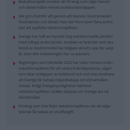
Reduktionsplikt innebär att företag som säljer bensin
och diesel måste minska koldioxidutsläppen.
Det görs framför allt genom att blanda i biodrivmedel i
fossil bensin och diesel, men det finns även flera andra
sätt att uppfylla reduktionsplikten.
Sverige har haft en mycket hög reduktionsplikt jämfört
med många andra länder. Andelen av bränslet som ska
bestå av biodrivmedel har tidigare skrivits upp för varje
år, men den indexeringen har nu pausats.
Regeringen som tillträdde 2022 har velat minska nivån i
reduktionsplikten för att sänka bränslepriserna, något
som ökar utsläppen av koldioxid och som kan innebära
att Sverige får betala miljardbelopp om klimatmålen
missas. Enligt Energimyndigheten behöver
reduktionsplikten i stället skärpas om Sverige ska nå
klimatmålen.
Företag som inte följer reduktionsplikten när de säljer
bränsle får betala en straffavgift.