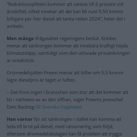
”Reduktionsplikten kommer att sänkas till 6 procent vid
årsskiftet, vilket innebär att det kan bli runt 5,50 kronor
billigare per liter diesel att tanka redan 2024”, heter det i
artikeln.
Men många
ifrågasätter regeringens beslut. Kritiker
menar att sänkningen kommer att innebära kraftigt höjda
klimatutsläpp, samtidigt som den utlovade prissänkningen
är orealistisk.
Drivmedelsjätten Preem menar att löftet om 5,5 kronor
lägre dieselpris är taget ur luften.
– Det finns ingen i branschen som tror att det kommer att
bli i närheten av av den siffran, säger Preems presschef
Dani Backteg
till Svenska Dagbladet.
Han varnar
för att sänkningen i stället kan komma att
leda till brist på diesel, med ransonering som följd,
eftersom drivmedelsbolagen kan få problem att trygga