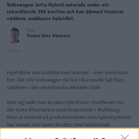
Volkswagen Jetta Hybrid noterade under ett
rekordförsök 298 km/tim och kan därmed tituleras
världens snabbaste hybridbil.
Text
Fredrik Diits Vikström
Hybridbilar kan hushålla med bränslet – men också köra
fort. Det ville Volkswagen slå fast i Bonneville Salt Flats,
saltöknen i den amerikanska delstaten Utah.
Med sig hade man en Jetta Hybrid som modifierats hos
den tyska tillverkarens utvecklingscenter i Wolfsburg.
Bilen är baserad på produktionsbilen men hybridsystemet
har vässats och hjulen försetts med heltäckande
navkapslar.