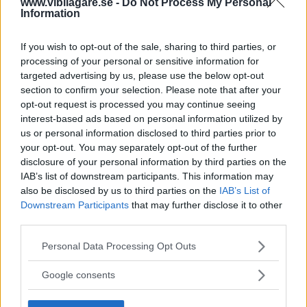
www.vibilagare.se -
Do Not Process My Personal
Information
I öknen lyckades hybriden komma upp i hastigheten
298,363 km/tim. Det gör modellen till världens snabbaste
If you wish to opt-out of the sale, sharing to third parties, or
hybridbil, enligt Volkswagen.
processing of your personal or sensitive information for
targeted advertising by us, please use the below opt-out
Diskutera:
Vad tycker du om rekordet?
section to confirm your selection. Please note that after your
opt-out request is processed you may continue seeing
interest-based ads based on personal information utilized by
us or personal information disclosed to third parties prior to
your opt-out. You may separately opt-out of the further
disclosure of your personal information by third parties on the
IAB’s list of downstream participants. This information may
also be disclosed by us to third parties on the
IAB’s List of
Downstream Participants
that may further disclose it to other
third parties.
Please note that this website/app uses one or more Google
Personal Data Processing Opt Outs
services and may gather and store information including but
not limited to your visit or usage behaviour. You may click to
Google consents
grant or deny consent to Google and its third-party tags to
use your data for below specified purposes in below Google