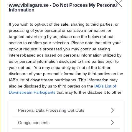
värderingsregler under samma beskattningsår och för att
www.vibilagare.se -
Do Not Process My Personal
Information
ge arbetsgivare, programvaruföretag och myndigheter
mer tid för att anpassa rutiner och system”, skriver
If you wish to opt-out of the sale, sharing to third parties, or
Skatteverkets generaldirektör Katrin Westling Palm i
processing of your personal or sensitive information for
remissvaret som Dagens PS tagit del av.
targeted advertising by us, please use the below opt-out
section to confirm your selection. Please note that after your
Läs också:
Förslaget klart: Så mycket dyrare kan
opt-out request is processed you may continue seeing
förmånsbilen bli
interest-based ads based on personal information utilized by
us or personal information disclosed to third parties prior to
your opt-out. You may separately opt-out of the further
disclosure of your personal information by third parties on the
IAB’s list of downstream participants. This information may
also be disclosed by us to third parties on the
IAB’s List of
Downstream Participants
that may further disclose it to other
third parties.
Please note that this website/app uses one or more Google
Personal Data Processing Opt Outs
services and may gather and store information including but
not limited to your visit or usage behaviour. You may click to
Google consents
grant or deny consent to Google and its third-party tags to