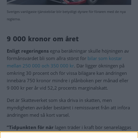
Sveriges vanligaste tjänstebilar blir betydligt dyrare för föraren med de nya
reglerna.
9 000 kronor om året
Enligt regeringens
egna beräkningar skulle höjningen av
förmånsvärdet bli som allra störst för
bilar som kostar
mellan 250 000 och 350 000 kr
. Där ligger ökningen på
omkring 30 procent och för vissa bilägare kan ändringen
innebära 750 kronor mindre i plånboken per månad eller
9 000 kr per år vid 52,2 procents marginalskatt.
Det är Skatteverket som ska driva in skatten, men
myndigheten avråder bestämt i remissvaret från att införa
ändringen med så kort varsel.
”Tidpunkten för när
lagen träder i kraft bör senareläggas
till den 1 januari 2022 för att undvika skilda