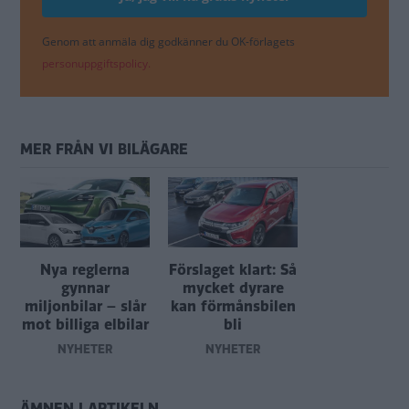
Genom att anmäla dig godkänner du OK-förlagets
personuppgiftspolicy.
MER FRÅN VI BILÄGARE
Nya reglerna
Förslaget klart: Så
gynnar
mycket dyrare
miljonbilar – slår
kan förmånsbilen
mot billiga elbilar
bli
NYHETER
NYHETER
ÄMNEN I ARTIKELN