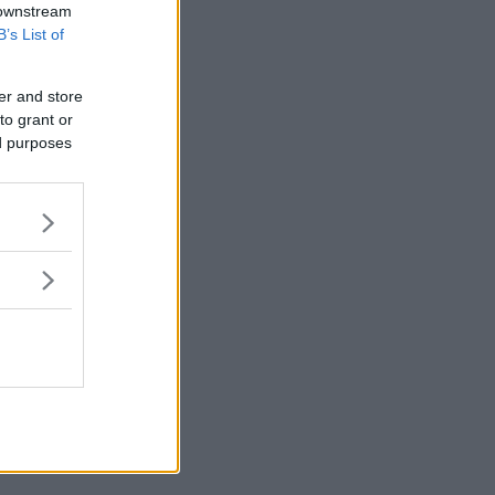
 downstream
B’s List of
er and store
to grant or
ed purposes
en sedan-
helt
lmotorer på
rcykeln