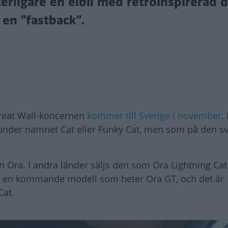
terligare en elbil med retroinspirerad d
en ”fastback”.
Great Wall-koncernen
kommer till Sverige i november
.
 under namnet Cat eller Funky Cat, men som på den s
n Ora. I andra länder säljs den som Ora Lightning Cat
ll en kommande modell som heter Ora GT, och det är
Cat.