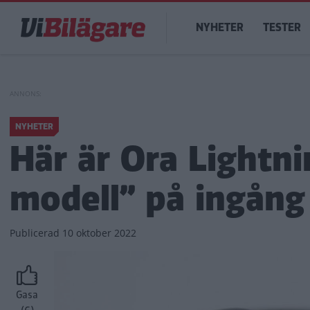
Hoppa
Main
till
NYHETER
TESTER
navigation
huvudinnehåll
NYHETER
Här är Ora Lightni
modell” på ingång
Publicerad
10 oktober 2022
Gasa