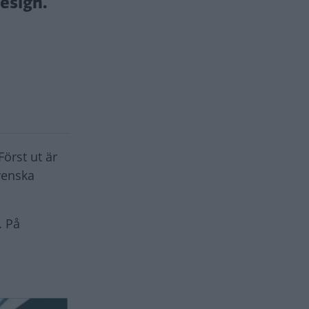
esign.
 Först ut är
venska
. På