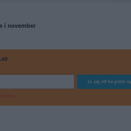
ge i november
LAR
ftspolicy.