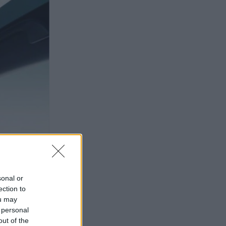
sonal or
ection to
ou may
 personal
out of the