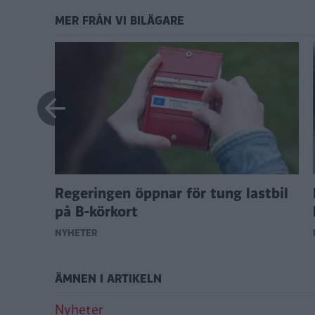
MER FRÅN VI BILÄGARE
över
Regeringen öppnar för tung lastbil
ort
på B-körkort
NYHETER
ÄMNEN I ARTIKELN
Nyheter