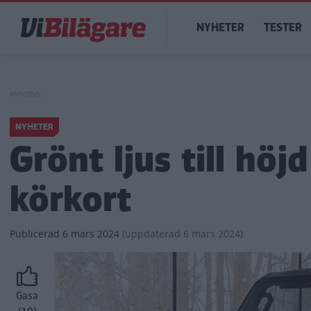
Hoppa
Main
till
NYHETER
TESTER
navigation
huvudinnehåll
NYHETER
Grönt ljus till höj
körkort
Publicerad
6 mars 2024
(
uppdaterad
6 mars 2024)
Gasa