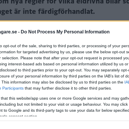
m nya regler för vilka eldrivna bilar s
get är inte färdigförhandlat.
agare.se -
Do Not Process My Personal Information
to opt-out of the sale, sharing to third parties, or processing of your per
formation for targeted advertising by us, please use the below opt-out s
r selection. Please note that after your opt-out request is processed y
eing interest-based ads based on personal information utilized by us or
disclosed to third parties prior to your opt-out. You may separately opt-
losure of your personal information by third parties on the IAB’s list of
ing i körkortsreglerna. Den innebär att personer med
. This information may also be disclosed by us to third parties on the
IA
Participants
that may further disclose it to other third parties.
ört med dagens maxgräns på 3 500 kilo.
 that this website/app uses one or more Google services and may gath
ftersom eldrivna transportbilar väger mer än motsvara
including but not limited to your visit or usage behaviour. You may click 
aciteten inte ska minska bara för att bilen är eldriv
 to Google and its third-party tags to use your data for below specifi
ogle consent section.
uropaparlamentet i juni. Kan parterna enas kommer det