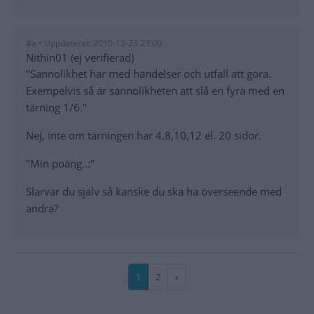
#a • Uppdaterat: 2010-12-23 23:00
Nithin01 (ej verifierad)
"Sannolikhet har med händelser och utfall att göra.
Exempelvis så är sannolikheten att slå en fyra med en
tärning 1/6."
Nej, inte om tärningen har 4,8,10,12 el. 20 sidor.
"Min poäng..:"
Slarvar du själv så kanske du ska ha överseende med
andra?
Paginering
Nuvarande
1
Sida
2
Nästa
›
sida
sida