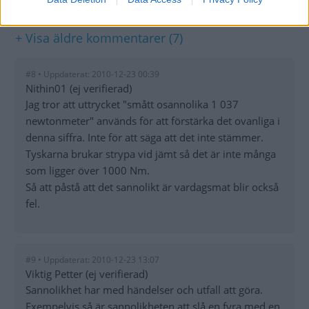
KOMMENTARER
+ Visa äldre kommentarer (7)
#8 • Uppdaterat: 2010-12-23 00:39
Nithin01 (ej verifierad)
Jag tror att uttrycket "smått osannolika 1 037
newtonmeter" används för att förstärka det ovanliga i
denna siffra. Inte för att säga att det inte stämmer.
Tyskarna brukar strypa vid jämt så det är inte många
som ligger över 1000 Nm.
Så att påstå att det sannolikt är vardagsmat blir också
fel.
#9 • Uppdaterat: 2010-12-23 13:07
Viktig Petter (ej verifierad)
Sannolikhet har med händelser och utfall att göra.
Exempelvis så är sannolikheten att slå en fyra med en