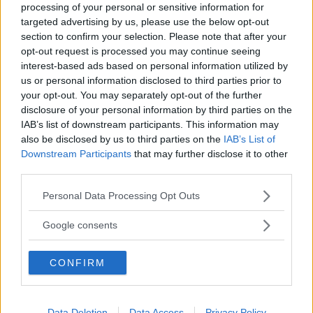
processing of your personal or sensitive information for
targeted advertising by us, please use the below opt-out
section to confirm your selection. Please note that after your
MISSA INTE KOMMANDE ARTIKLAR OM
opt-out request is processed you may continue seeing
NYHETER
interest-based ads based on personal information utilized by
Få vårt nyhetsbrev utan kostnad
us or personal information disclosed to third parties prior to
your opt-out. You may separately opt-out of the further
disclosure of your personal information by third parties on the
IAB’s list of downstream participants. This information may
also be disclosed by us to third parties on the
IAB’s List of
Downstream Participants
that may further disclose it to other
third parties.
Genom att anmäla dig godkänner du OK-förlagets
Please note that this website/app uses one or more Google
Personal Data Processing Opt Outs
personuppgiftspolicy.
services and may gather and store information including but
not limited to your visit or usage behaviour. You may click to
Google consents
grant or deny consent to Google and its third-party tags to
ÄMNEN I ARTIKELN
use your data for below specified purposes in below Google
CONFIRM
consent section.
Nyheter
Data Deletion
Data Access
Privacy Policy