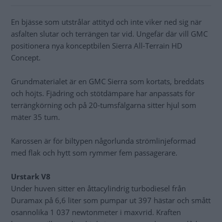
En bjässe som utstrålar attityd och inte viker ned sig när
asfalten slutar och terrängen tar vid. Ungefär där vill GMC
positionera nya konceptbilen Sierra All-Terrain HD
Concept.
Grundmaterialet är en GMC Sierra som kortats, breddats
och höjts. Fjädring och stötdämpare har anpassats för
terrängkörning och på 20-tumsfälgarna sitter hjul som
mäter 35 tum.
Karossen är för biltypen någorlunda strömlinjeformad
med flak och hytt som rymmer fem passagerare.
Urstark V8
Under huven sitter en åttacylindrig turbodiesel från
Duramax på 6,6 liter som pumpar ut 397 hästar och smått
osannolika 1 037 newtonmeter i maxvrid. Kraften