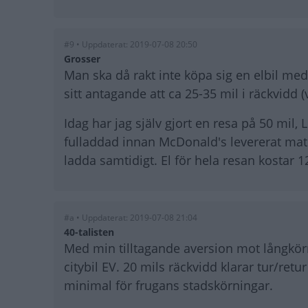
#9 • Uppdaterat: 2019-07-08 20:50
Grosser
Man ska då rakt inte köpa sig en elbil med
sitt antagande att ca 25-35 mil i räckvidd 
Idag har jag själv gjort en resa på 50 mil,
fulladdad innan McDonald's levererat mate
ladda samtidigt. El för hela resan kostar 125
#a • Uppdaterat: 2019-07-08 21:04
40-talisten
Med min tilltagande aversion mot långkör
citybil EV. 20 mils räckvidd klarar tur/ret
minimal för frugans stadskörningar.