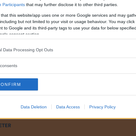
Participants
that may further disclose it to other third parties.
 that this website/app uses one or more Google services and may gath
 att efterfrågan kommer stiga ytterligare framöver. Ett 
including but not limited to your visit or usage behaviour. You may click 
takt talar för detta, säger Tero Marjamäki, pressansva
 to Google and its third-party tags to use your data for below specifi
ogle consent section.
e frågan om de skulle kunna tänka sig att ersätta sin
l Data Processing Opt Outs
ller delvis skulle kunna tänka sig ett sådant byte. Bla
rocent att de till någon grad skulle kunna tänka sig at
consents
CONFIRM
n elbil vid nästa bilköp?
Data Deletion
Data Access
Privacy Policy
ETER