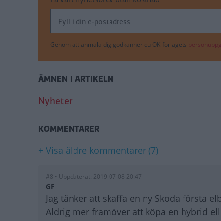
Genom att anmäla dig godkänner du OK-förlagets
personuppgi
ÄMNEN I ARTIKELN
Nyheter
KOMMENTARER
+ Visa äldre kommentarer (7)
#8 • Uppdaterat: 2019-07-08 20:47
GF
Jag tänker att skaffa en ny Skoda första el
Aldrig mer framöver att köpa en hybrid ell