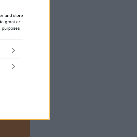
er and store
stadigt
to grant or
rig på
ed purposes
 bil med en
nd de
t byta bilen