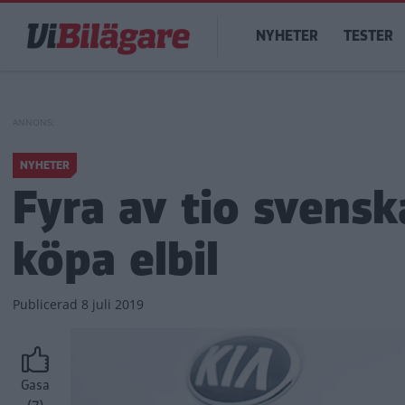
Hoppa
Main
till
NYHETER
TESTER
navigation
huvudinnehåll
NYHETER
Fyra av tio svensk
köpa elbil
Publicerad
8 juli 2019
Gasa