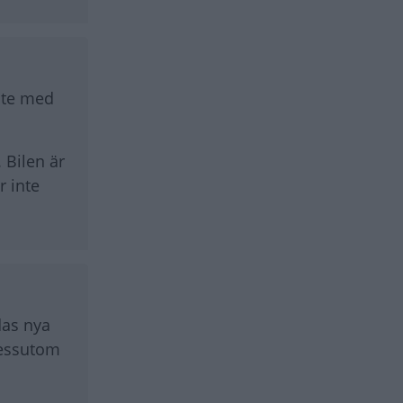
 ute med
 Bilen är
r inte
das nya
 dessutom