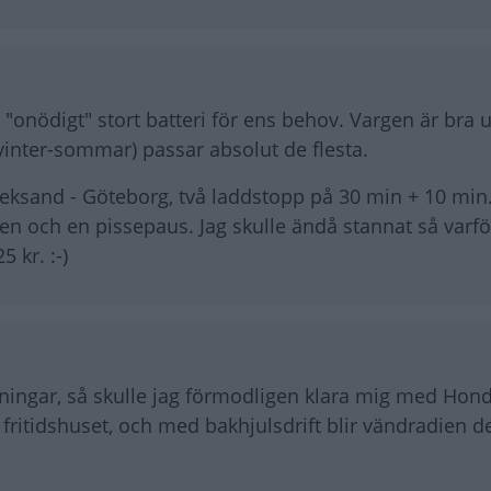
 "onödigt" stort batteri för ens behov. Vargen är bra
(vinter-sommar) passar absolut de flesta.
 Leksand - Göteborg, två laddstopp på 30 min + 10 min.
n och en pissepaus. Jag skulle ändå stannat så varfö
 kr. :-)
ningar, så skulle jag förmodligen klara mig med Hon
ur fritidshuset, och med bakhjulsdrift blir vändradien