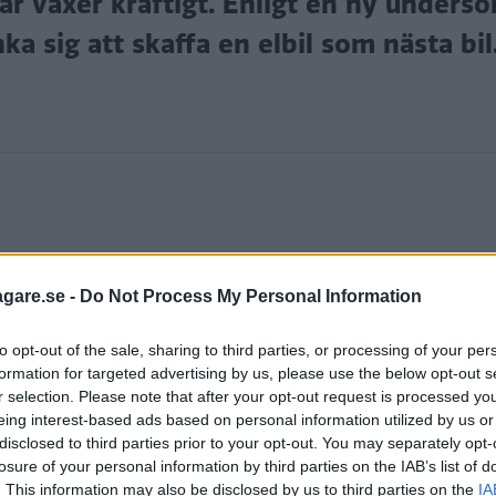
r växer kraftigt. Enligt en ny undersö
a sig att skaffa en elbil som nästa bil
agare.se -
Do Not Process My Personal Information
ilägare en elbil, men marknaden tycks växa mer och m
nadssajten Blocket att elbilar ökat med 167 procent u
to opt-out of the sale, sharing to third parties, or processing of your per
formation for targeted advertising by us, please use the below opt-out s
r och att även försäljningstakten varit hög.
r selection. Please note that after your opt-out request is processed y
eing interest-based ads based on personal information utilized by us or
ordon har fyra av tio svenskar (43 procent) angett at
disclosed to third parties prior to your opt-out. You may separately opt-
törst är intresset i huvudstadsområdet där 55 procent a
losure of your personal information by third parties on the IAB’s list of
. This information may also be disclosed by us to third parties on the
IA