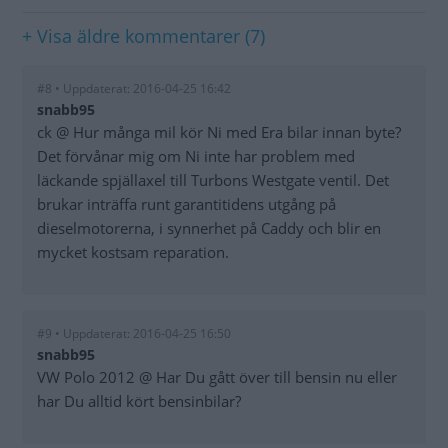
+ Visa äldre kommentarer (7)
#8 • Uppdaterat: 2016-04-25 16:42
snabb95
ck @ Hur många mil kör Ni med Era bilar innan byte?
Det förvånar mig om Ni inte har problem med
läckande spjällaxel till Turbons Westgate ventil. Det
brukar inträffa runt garantitidens utgång på
dieselmotorerna, i synnerhet på Caddy och blir en
mycket kostsam reparation.
#9 • Uppdaterat: 2016-04-25 16:50
snabb95
VW Polo 2012 @ Har Du gått över till bensin nu eller
har Du alltid kört bensinbilar?