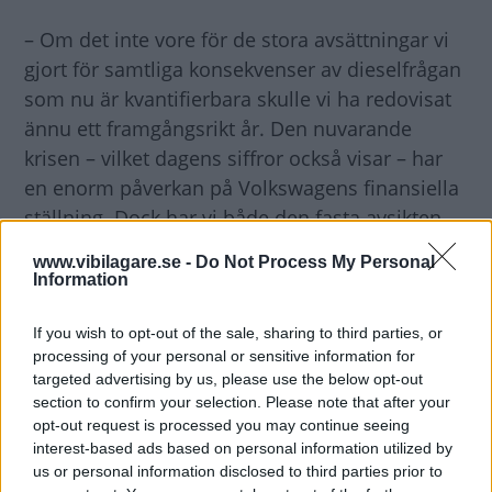
– Om det inte vore för de stora avsättningar vi
gjort för samtliga konsekvenser av dieselfrågan
som nu är kvantifierbara skulle vi ha redovisat
ännu ett framgångsrikt år. Den nuvarande
krisen – vilket dagens siffror också visar – har
en enorm påverkan på Volkswagens finansiella
ställning. Dock har vi både den fasta avsikten
och medlen för att hantera den svåra situation
www.vibilagare.se -
Do Not Process My Personal
vi befinner oss i med egna resurser,
Information
säger Matthias Müller, VD för Volkswagen-
koncernen.
If you wish to opt-out of the sale, sharing to third parties, or
processing of your personal or sensitive information for
targeted advertising by us, please use the below opt-out
Diskutera:
Tror du att Volkswagen kan återuppbygga
section to confirm your selection. Please note that after your
kundernas förtroende?
opt-out request is processed you may continue seeing
interest-based ads based on personal information utilized by
us or personal information disclosed to third parties prior to