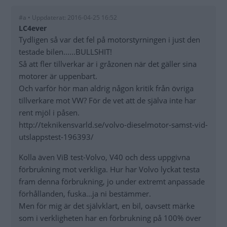
#a • Uppdaterat: 2016-04-25 16:52
LC4ever
Tydligen så var det fel på motorstyrningen i just den
testade bilen......BULLSHIT!
Så att fler tillverkar är i gråzonen när det gäller sina
motorer är uppenbart.
Och varför hör man aldrig någon kritik från övriga
tillverkare mot VW? För de vet att de själva inte har
rent mjöl i påsen.
http://teknikensvarld.se/volvo-dieselmotor-samst-vid-
utslappstest-196393/
Kolla även ViB test-Volvo, V40 och dess uppgivna
förbrukning mot verkliga. Hur har Volvo lyckat testa
fram denna förbrukning, jo under extremt anpassade
förhållanden, fuska...ja ni bestämmer.
Men för mig är det självklart, en bil, oavsett märke
som i verkligheten har en förbrukning på 100% över