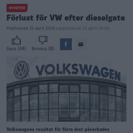
NYHETER
Förlust för VW efter dieselgate
Publicerad
25 april 2016
(
uppdaterad
25 april 2016)
(34)
(8)
Gasa
Bromsa
Volkswagens resultat för förra året påverkades