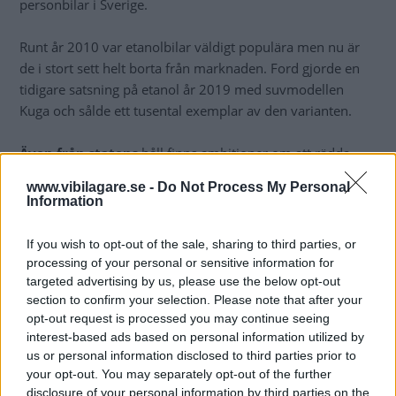
personbilar i Sverige.
Runt år 2010 var etanolbilar väldigt populära men nu är
de i stort sett helt borta från marknaden. Ford gjorde en
tidigare satsning på etanol år 2019 med suvmodellen
Kuga och sålde ett tusental exemplar av den varianten.
Även från statens
håll finns ambitioner om att rädda
etanolen och göra den billigare. Hösten 2020 fick Sverige
www.vibilagare.se -
Do Not Process My Personal
ett
särskilt tillstånd från EU
som gör att bränslet kommer
Information
att vara skattefritt även under 2021 – men framtiden
därefter är oklar.
If you wish to opt-out of the sale, sharing to third parties, or
processing of your personal or sensitive information for
Just nu kostar E85 omkring 30 procent mindre än 95-
targeted advertising by us, please use the below opt-out
section to confirm your selection. Please note that after your
oktanig bensin vid pumpen. Eftersom bilen drar omkring
opt-out request is processed you may continue seeing
30 procent mer när den går på etanol kostar de två
interest-based ads based on personal information utilized by
bränslena ungefär lika mycket att köra på. Eftersom
us or personal information disclosed to third parties prior to
etanol- och gasbilar är undantagna för malusskatt blir de
your opt-out. You may separately opt-out of the further
dock billigare att äga de första tre åren.
disclosure of your personal information by third parties on the