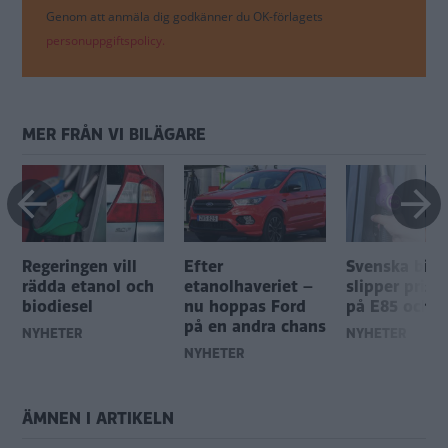
Genom att anmäla dig godkänner du OK-förlagets
personuppgiftspolicy.
MER FRÅN VI BILÄGARE
Regeringen vill
Efter
Svenska bilä
rädda etanol och
etanolhaveriet –
slipper prisc
biodiesel
nu hoppas Ford
på E85 och 
på en andra chans
NYHETER
NYHETER
NYHETER
ÄMNEN I ARTIKELN