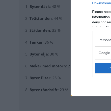
Downstream 
1.
Byter däck
: 48 %
Please note
information 
2.
Tvättar den
: 44 %
deny consent
in below Go
3.
Städar den
: 33 %
Persona
4.
Tankar
: 36 %
Google 
5.
Byter olja
: 30 %
6.
Mekar med motorn
: 27 %
7.
Byter filter
: 25 %
8.
Byter tändstift
: 23 %