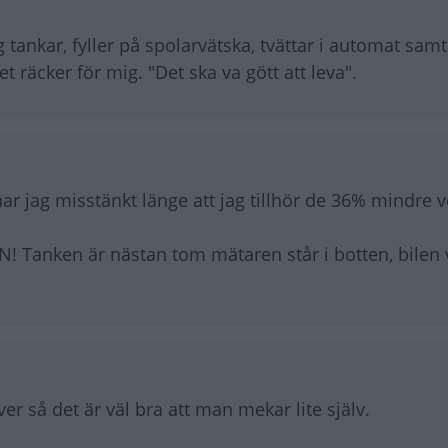
ankar, fyller på spolarvätska, tvättar i automat samt s
et räcker för mig. "Det ska va gött att leva".
har jag misstänkt länge att jag tillhör de 36% mindre 
EN! Tanken är nästan tom mätaren står i botten, bilen 
r så det är väl bra att man mekar lite själv.