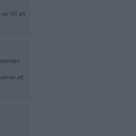
er till att
vetandes
varnar att