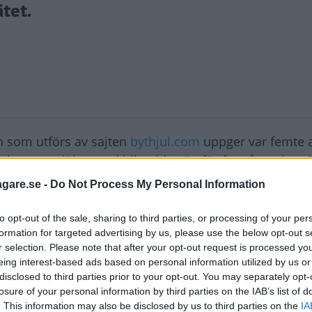
tet.
n som utförs av sajten
bythjul.com
uppger var femte 
ekar mer själva med bilen idag än för fem år sedan. 
ara pengar – och 42 procent svarade att de köper rese
agare.se -
Do Not Process My Personal Information
to opt-out of the sale, sharing to third parties, or processing of your per
formation for targeted advertising by us, please use the below opt-out s
bil?
r selection. Please note that after your opt-out request is processed y
eing interest-based ads based on personal information utilized by us or
disclosed to third parties prior to your opt-out. You may separately opt-
losure of your personal information by third parties on the IAB’s list of
BIL
. This information may also be disclosed by us to third parties on the
IA