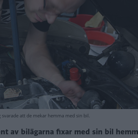
g svarade att de mekar hemma med sin bil.
nt av bilägarna fixar med sin bil hem