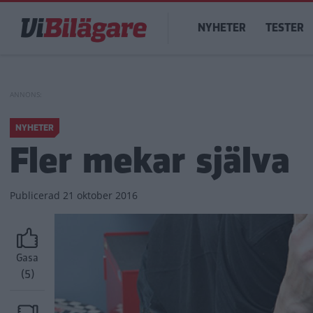
Hoppa
Main
till
NYHETER
TESTER
navigation
huvudinnehåll
NYHETER
Fler mekar själva
Publicerad
21 oktober 2016
Gasa
(5)