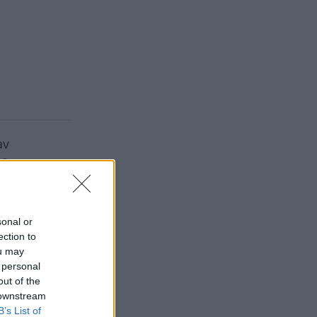
av
22 procent
rvdelar på
sonal or
ection to
ou may
 personal
out of the
 downstream
B’s List of