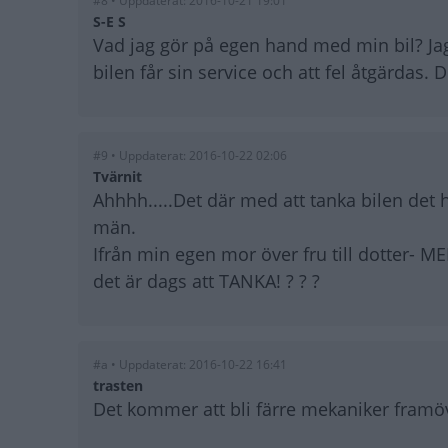
#8 • Uppdaterat: 2016-10-21 19:01
S-E S
Vad jag gör på egen hand med min bil? Jag t
bilen får sin service och att fel åtgärdas. D
#9 • Uppdaterat: 2016-10-22 02:06
Tvärnit
Ahhhh.....Det där med att tanka bilen det 
män.
Ifrån min egen mor över fru till dotter- M
det är dags att TANKA! ? ? ?
#a • Uppdaterat: 2016-10-22 16:41
trasten
Det kommer att bli färre mekaniker framöve