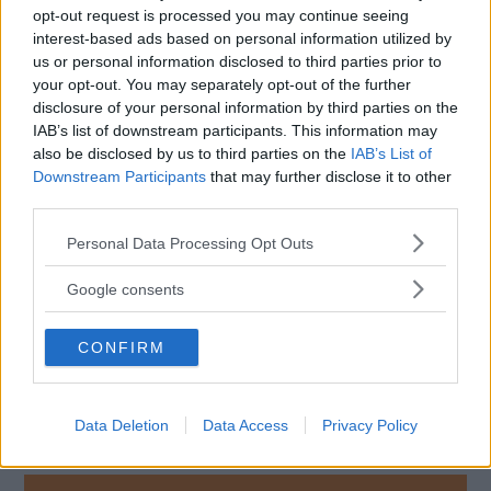
opt-out request is processed you may continue seeing
”Den ser inte alls ut som en Ferrari. Ska det här vara
interest-based ads based on personal information utilized by
innovation? Jag undrar vad Enzo Ferrari hade sagt”, frågar
us or personal information disclosed to third parties prior to
sig den italienska transportministern Matteo Salvini i ett
your opt-out. You may separately opt-out of the further
disclosure of your personal information by third parties on the
inlägg på sociala medier.
IAB’s list of downstream participants. This information may
Inte heller den
tidigare Ferrarichefen Luca di
also be disclosed by us to third parties on the
IAB’s List of
Downstream Participants
that may further disclose it to other
Montezemolo kan hålla sig från att tycka till.
third parties.
– Jag hoppas de tar bort märket med den stegrande hästen
Please note that this website/app uses one or more Google
Personal Data Processing Opt Outs
från bilen. Det här är säkerligen en bil som kineserna inte
services and may gather and store information including but
kommer kopiera, säger han enligt
Reuters
.
not limited to your visit or usage behaviour. You may click to
Google consents
grant or deny consent to Google and its third-party tags to
Ferraris designchef uppger att kritik är en del av processen
use your data for below specified purposes in below Google
och att den polariserande designen kommer uppskattas
CONFIRM
consent section.
på längre sikt.
Här kan du se fler bilder på Ferrari Luce.
Data Deletion
Data Access
Privacy Policy