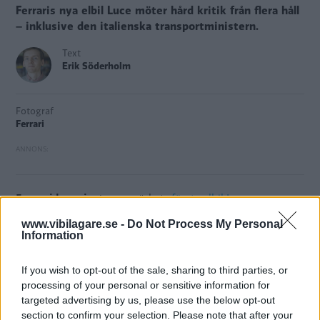
Ferraris nya elbil Luce möter hård kritik från flera håll
– inklusive den italienska transportministern.
Text
Erik Söderholm
Fotograf
Ferrari
Ferrari har visat
upp märkets
första elbil Luce
, som
delvis fått sitt utseende av tidigare Apple-designern Jony
www.vibilagare.se -
Do Not Process My Personal
Ive och som kostar sex miljoner kronor exklusive tillval.
Information
Reaktionerna har inte låtit vänta på sig. Börskursen rasade
If you wish to opt-out of the sale, sharing to third parties, or
med åtta procent under tisdagen och många kritiker har
processing of your personal or sensitive information for
uttalat sig om designen och kallat den för ”förödmjukande
targeted advertising by us, please use the below opt-out
för märket”.
section to confirm your selection. Please note that after your