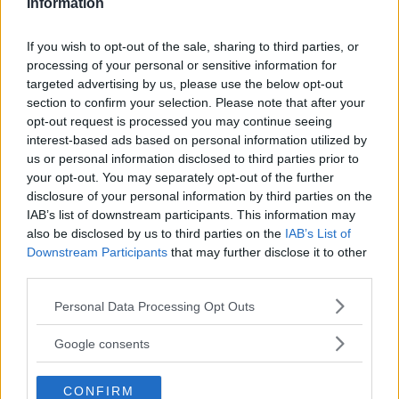
Information
Men digitala körkort kan också ha nackdelar. Alla är inte
bekväma med att lagra sitt körkort i en digital tjänst, som
If you wish to opt-out of the sale, sharing to third parties, or
processing of your personal or sensitive information for
också skulle kunna bli ett mål för hackare eller bedragare.
targeted advertising by us, please use the below opt-out
Dessutom måste medlemsstaterna komma överens om
section to confirm your selection. Please note that after your
alla detaljer innan idén blir verklighet.
opt-out request is processed you may continue seeing
interest-based ads based on personal information utilized by
Trots det vill
Europeiska kommissionen gå vidare med
us or personal information disclosed to third parties prior to
förslaget. Ett digitalt körkort ska bli standardalternativet
your opt-out. You may separately opt-out of the further
efter en viss ”övergångsperiod”, men ett fysiskt körkort ska
disclosure of your personal information by third parties on the
fortfarande finnas tillgängligt för den som vill.
IAB’s list of downstream participants. This information may
also be disclosed by us to third parties on the
IAB’s List of
Både Apple och Google har börjat utveckla teknik för att
Downstream Participants
that may further disclose it to other
lagra ett digitalt id-kort eller körkort i mobilen. Men det är
third parties.
tveksamt om EU vill använda de amerikanska
Please note that this website/app uses one or more Google
Personal Data Processing Opt Outs
teknikjättarnas lösningar. Mer troligt är att EU inför en helt
services and may gather and store information including but
egen körkortstjänst.
not limited to your visit or usage behaviour. You may click to
Google consents
grant or deny consent to Google and its third-party tags to
use your data for below specified purposes in below Google
Läs också
CONFIRM
consent section.