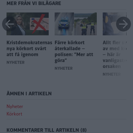
MER FRÅN VI BILÄGARE
Kristdemokraternas
Färre körkort
Allt fler sve
nya körkort svårt
återkallade –
av med körko
att få igenom
polisen: ”Mer att
– här är
göra”
vanligaste
NYHETER
orsaken
NYHETER
NYHETER
ÄMNEN I ARTIKELN
Nyheter
Körkort
KOMMENTARER TILL ARTIKELN (8)