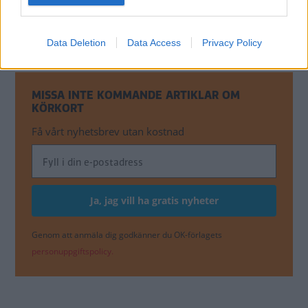
Quiz: Skulle du klara
körkortet i dag? Testa här!
BILDQUIZ
Data Deletion
Data Access
Privacy Policy
MISSA INTE KOMMANDE ARTIKLAR OM
KÖRKORT
Få vårt nyhetsbrev utan kostnad
Genom att anmäla dig godkänner du OK-förlagets
personuppgiftspolicy.