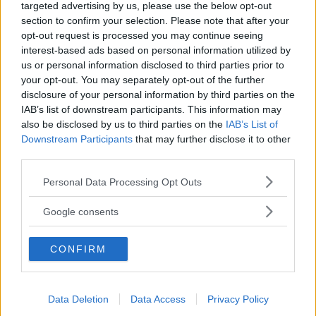
targeted advertising by us, please use the below opt-out
klar. Men provisoriska strafftullar kan dessutom införas
section to confirm your selection. Please note that after your
redan i juli, skriver
Reuters
, och det skulle göra kinesiska
opt-out request is processed you may continue seeing
bilar dyrare att köpa.
interest-based ads based on personal information utilized by
us or personal information disclosed to third parties prior to
Den kinesiska
handelskammaren uppger i ett uttalande
your opt-out. You may separately opt-out of the further
att beskedet är en ”besvikelse” och att den ökade
disclosure of your personal information by third parties on the
försäljningen för kinesiska elbilar i Europa beror på ökad
IAB’s list of downstream participants. This information may
efterfrågan.
also be disclosed by us to third parties on the
IAB’s List of
Downstream Participants
that may further disclose it to other
Mattias Bergman som är vd för branschorganisationen
third parties.
Mobility Sweden har tidigare sagt han
tror Kina kommer
Please note that this website/app uses one or more Google
Personal Data Processing Opt Outs
svara
.
services and may gather and store information including but
not limited to your visit or usage behaviour. You may click to
– Kommer EU fram till att lägga skyddstullar för att vi inte
Google consents
grant or deny consent to Google and its third-party tags to
kan konkurrera på egna villkor, då svarar Kina garanterat.
use your data for below specified purposes in below Google
Då har vi ett handelskrig som vi inte behöver.
CONFIRM
consent section.
Data Deletion
Data Access
Privacy Policy
MISSA INTE KOMMANDE ARTIKLAR OM EU:S