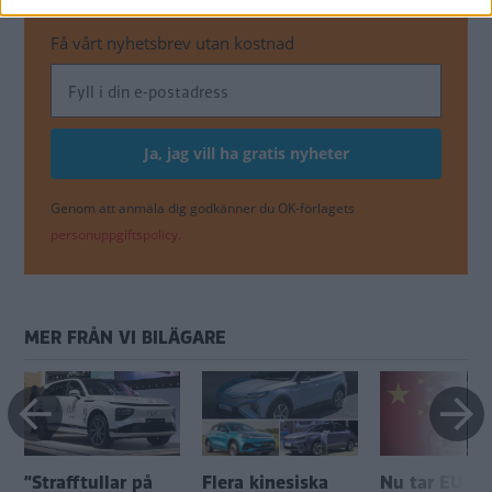
STRAFFTULLAR MOT KINESISKA ELBILAR
Få vårt nyhetsbrev utan kostnad
Genom att anmäla dig godkänner du OK-förlagets
personuppgiftspolicy.
MER FRÅN VI BILÄGARE
”Strafftullar på
Flera kinesiska
Nu tar EU str