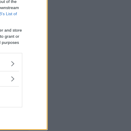
out of the
 downstream
B’s List of
er and store
to grant or
ed purposes