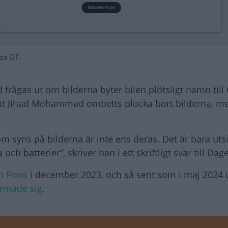
za GT.
ågas ut om bilderna byter bilen plötsligt namn till
 att Jihad Mohammad ombetts plocka bort bilderna, m
som syns på bilderna är inte ens deras. Det är bara ut
h batterier”, skriver han i ett skriftligt svar till Dag
ch Pons
i december 2023, och så sent som i maj 2024
ärmade sig
.