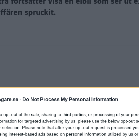
ra fortsätter visa en elbil som ser ut 
ffären spruckit.
anesiska EV Electra
sprack i slutet av maj
. Tanken var a
agare.se -
Do Not Process My Personal Information
ljt delar av villkoren i avtalet”, uppgav Nevs.
to opt-out of the sale, sharing to third parties, or processing of your per
formation for targeted advertising by us, please use the below opt-out s
ända Nevs material för att locka till sig köpare och inv
r selection. Please note that after your opt-out request is processed y
eing interest-based ads based on personal information utilized by us or
finns bilderna kvar.