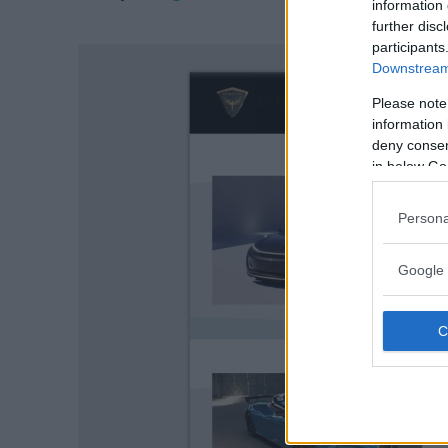
information 
further disc
participants
Downstream 
Please note
information 
deny consent
in below Go
Persona
Google 