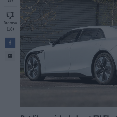
(9)
Bromsa
(18)