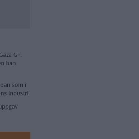
 Gaza GT.
en han
sidan som i
ens Industri.
 uppgav