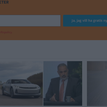
ETER
ftspolicy.