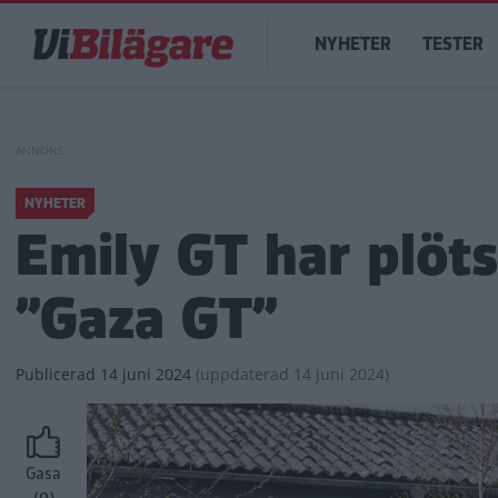
Hoppa
Main
till
NYHETER
TESTER
navigation
huvudinnehåll
NYHETER
Emily GT har plöts
”Gaza GT”
Publicerad
14 juni 2024
(
uppdaterad
14 juni 2024)
Gasa