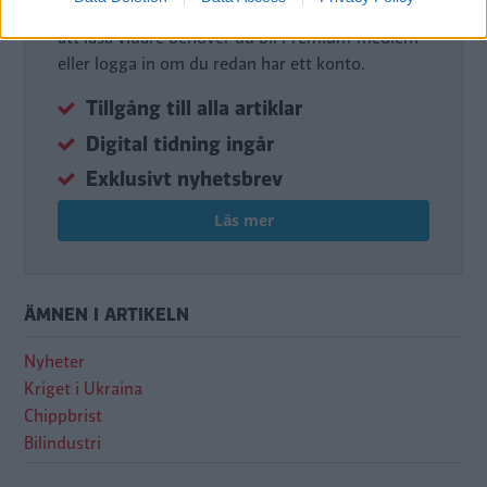
Det här är en del av vårt premium-innehåll. För
att läsa vidare behöver du bli Premium-medlem
eller logga in om du redan har ett konto.
Tillgång till alla artiklar
Digital tidning ingår
Exklusivt nyhetsbrev
Läs mer
ÄMNEN I ARTIKELN
Nyheter
Kriget i Ukraina
Chippbrist
Bilindustri