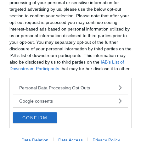
processing of your personal or sensitive information for
Kriget i Ukraina tvingar viktiga fabriker att stänga –
targeted advertising by us, please use the below opt-out
då måste biltillverkarna i sin tur dra ned på takten i
section to confirm your selection. Please note that after your
sina egna fabriker.
opt-out request is processed you may continue seeing
interest-based ads based on personal information utilized by
Text
us or personal information disclosed to third parties prior to
Erik Söderholm
your opt-out. You may separately opt-out of the further
disclosure of your personal information by third parties on the
IAB’s list of downstream participants. This information may
also be disclosed by us to third parties on the
IAB’s List of
Downstream Participants
that may further disclose it to other
third parties.
Det här är en låst artikel.
Logga in
för
Please note that this website/app uses one or more Google
att fortsätta läsa.
Personal Data Processing Opt Outs
services and may gather and store information including but
not limited to your visit or usage behaviour. You may click to
Google consents
grant or deny consent to Google and its third-party tags to
use your data for below specified purposes in below Google
DIGITAL PRENUMERATION
CONFIRM
consent section.
Ta del av allt material – bli
Premium-medlem
Data Deletion
Data Access
Privacy Policy