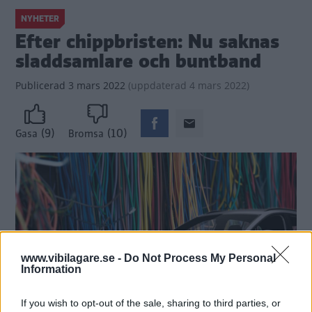
NYHETER
Efter chippbristen: Nu saknas
sladdsamlare och buntband
Publicerad
3 mars 2022
(
uppdaterad
4 mars 2022)
(9)
(10)
Gasa
Bromsa
www.vibilagare.se -
Do Not Process My Personal
Information
If you wish to opt-out of the sale, sharing to third parties, or