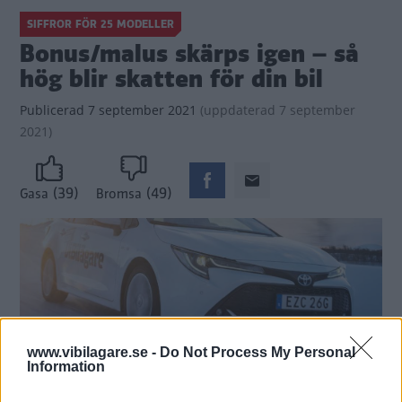
SIFFROR FÖR 25 MODELLER
Bonus/malus skärps igen – så
hög blir skatten för din bil
Publicerad
7 september 2021
(
uppdaterad
7 september
2021)
(39)
(49)
Gasa
Bromsa
www.vibilagare.se -
Do Not Process My Personal
Information