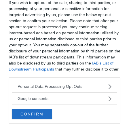
If you wish to opt-out of the sale, sharing to third parties, or
processing of your personal or sensitive information for
Över 30 000 kronor – bara i skatt. Det kan bilköpare
targeted advertising by us, please use the below opt-out
som slår till på en bensin- eller dieselbil tvingas
section to confirm your selection. Please note that after your
betala under de första tre åren när regeringen vill
opt-out request is processed you may continue seeing
skärpa bonus/malus-systemet. Läs vidare för att se
interest-based ads based on personal information utilized by
hur skatten slår mot 25 populära modeller.
us or personal information disclosed to third parties prior to
your opt-out. You may separately opt-out of the further
Text
disclosure of your personal information by third parties on the
Erik Söderholm
IAB’s list of downstream participants. This information may
also be disclosed by us to third parties on the
IAB’s List of
Downstream Participants
that may further disclose it to other
third parties.
Please note that this website/app uses one or more Google
Personal Data Processing Opt Outs
services and may gather and store information including but
Det här är en låst artikel.
Logga in
för
not limited to your visit or usage behaviour. You may click to
Google consents
att fortsätta läsa.
grant or deny consent to Google and its third-party tags to
use your data for below specified purposes in below Google
CONFIRM
consent section.
DIGITAL PRENUMERATION