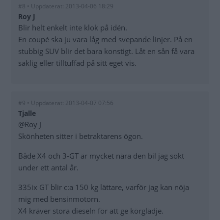
#8 • Uppdaterat: 2013-04-06 18:29
Roy J
Blir helt enkelt inte klok på idén.
En coupé ska ju vara låg med svepande linjer. På en
stubbig SUV blir det bara konstigt. Låt en sån få vara
saklig eller tilltuffad på sitt eget vis.
#9 • Uppdaterat: 2013-04-07 07:56
Tjalle
@Roy J
Skönheten sitter i betraktarens ögon.
Både X4 och 3-GT är mycket nära den bil jag sökt
under ett antal år.
335ix GT blir c:a 150 kg lättare, varför jag kan nöja
mig med bensinmotorn.
X4 kräver stora dieseln för att ge körglädje.