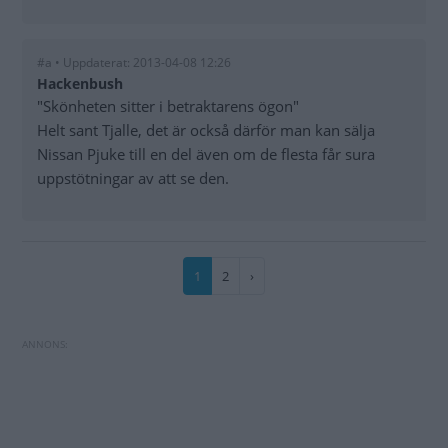
#a • Uppdaterat: 2013-04-08 12:26
Hackenbush
"Skönheten sitter i betraktarens ögon"
Helt sant Tjalle, det är också därför man kan sälja
Nissan Pjuke till en del även om de flesta får sura
uppstötningar av att se den.
Paginering
Nuvarande
1
Sida
2
Nästa
›
sida
sida