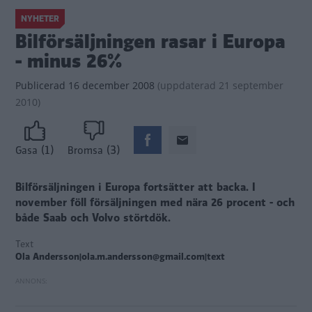
NYHETER
Bilförsäljningen rasar i Europa
- minus 26%
Publicerad
16 december 2008
(
uppdaterad
21 september
2010)
(1)
(3)
Gasa
Bromsa
Bilförsäljningen i Europa fortsätter att backa. I
november föll försäljningen med nära 26 procent - och
både Saab och Volvo störtdök.
Text
Ola Andersson|ola.m.andersson@gmail.com|text