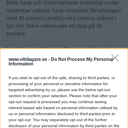
Både Saab och Volvo backade ordentligt under
november månad. Saab minskade försäljningen
med 45 procent jämfört med samma månad i
fjol och Volvo redovisade ett tapp på 30
procent.
Totalt har Saab förlorat 21 procent i år och
Volvo 14,8 procent jämfört med i fjol.
www.vibilagare.se -
Do Not Process My Personal
Information
Endast tre länder ökar
If you wish to opt-out of the sale, sharing to third parties, or
Försäljningen minskar över hela Europa och
processing of your personal or sensitive information for
endast i Finland, Polen och Tjeckien såldes det
targeted advertising by us, please use the below opt-out
fler bilar i november jämfört med samma
section to confirm your selection. Please note that after your
opt-out request is processed you may continue seeing
period i fjol.
interest-based ads based on personal information utilized by
us or personal information disclosed to third parties prior to
your opt-out. You may separately opt-out of the further
disclosure of your personal information by third parties on the