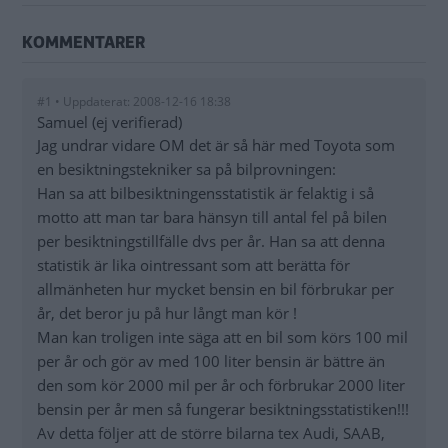
KOMMENTARER
#1 • Uppdaterat: 2008-12-16 18:38
Samuel (ej verifierad)
Jag undrar vidare OM det är så här med Toyota som
en besiktningstekniker sa på bilprovningen:
Han sa att bilbesiktningensstatistik är felaktig i så
motto att man tar bara hänsyn till antal fel på bilen
per besiktningstillfälle dvs per år. Han sa att denna
statistik är lika ointressant som att berätta för
allmänheten hur mycket bensin en bil förbrukar per
år, det beror ju på hur långt man kör !
Man kan troligen inte säga att en bil som körs 100 mil
per år och gör av med 100 liter bensin är bättre än
den som kör 2000 mil per år och förbrukar 2000 liter
bensin per år men så fungerar besiktningsstatistiken!!!
Av detta följer att de större bilarna tex Audi, SAAB,