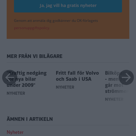
Genom att anmäla dig godkänner du OK-förlagets
personuppgiftspolicy.
MER FRÅN VI BILÄGARE
"Kraftig nedgång
Fritt fall för Volvo
Bilköparna s
för nya bilar
och Saab i USA
- men företa
under 2009"
går mot
NYHETER
strömmen
NYHETER
NYHETER
ÄMNEN I ARTIKELN
Nyheter