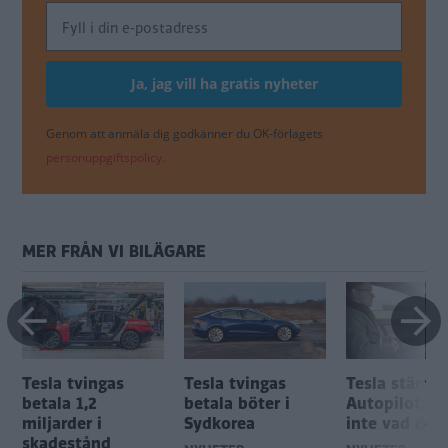
Genom att anmäla dig godkänner du OK-förlagets
personuppgiftspolicy.
MER FRÅN VI BILÄGARE
Tesla tvingas
Tesla tvingas
Tesla stäms 
betala 1,2
betala böter i
Autopilot: "H
miljarder i
Sydkorea
inte vad de l
skadestånd