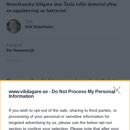
Amerikanska bilägare drar Tesla inför domstol efter
en uppdatering av batteriet.
Text
Erik Söderholm
Fotograf
Per Hammarsjö
Flera amerikanska
bilägare som har en Tesla Model S
eller Model X väljer att dra biltillverkaren inför domstol i
www.vibilagare.se -
Do Not Process My Personal
Kalifornien.
Information
Anledningen är att en uppdatering som skickats ut till
If you wish to opt-out of the sale, sharing to third parties, or
bilarna och installerats automatiskt ska ha förkortat
processing of your personal or sensitive information for
bilarnas räckvidd eller orsakat batteriproblem.
targeted advertising by us, please use the below opt-out
section to confirm your selection. Please note that after your