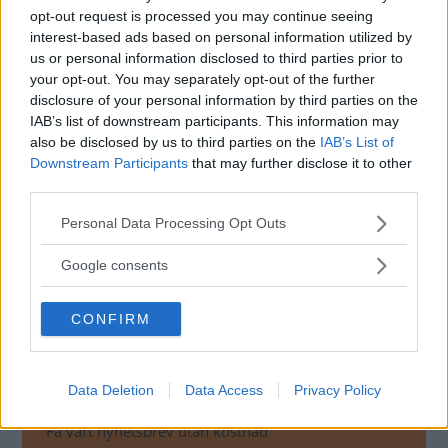
Enligt bilägarna kan räckvidden i vissa fall ha blivit upp till
opt-out request is processed you may continue seeing
20 procent kortare, och andra har fått byta ut batteriet till
interest-based ads based on personal information utilized by
en hög kostnad.
us or personal information disclosed to third parties prior to
your opt-out. You may separately opt-out of the further
Tesla har inte kommenterat stämningen. En liknande
disclosure of your personal information by third parties on the
händelse inträffade för två år sedan då Tesla gick med på
IAB’s list of downstream participants. This information may
att betala efter att tillfälligt ha begränsat
also be disclosed by us to third parties on the
IAB’s List of
Downstream Participants
that may further disclose it to other
batterispänningen.
third parties.
Please note that this website/app uses one or more Google
Personal Data Processing Opt Outs
Läs också
services and may gather and store information including but
Tesla stäms igen: ”Falsk
not limited to your visit or usage behaviour. You may click to
Google consents
marknadsföring”
grant or deny consent to Google and its third-party tags to
NYHETER
use your data for below specified purposes in below Google
CONFIRM
consent section.
MISSA INTE KOMMANDE ARTIKLAR OM
Data Deletion
Data Access
Privacy Policy
ELBILAR
Få vårt nyhetsbrev utan kostnad