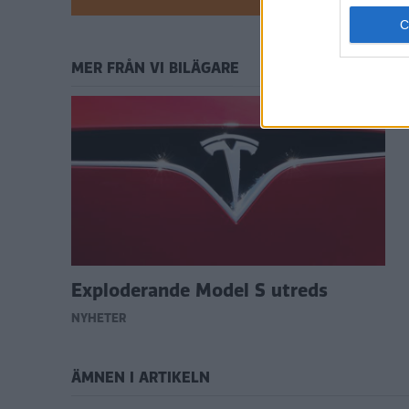
MER FRÅN VI BILÄGARE
Exploderande Model S utreds
NYHETER
ÄMNEN I ARTIKELN