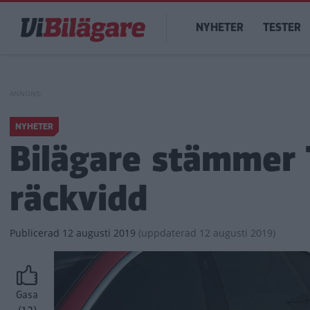
Hoppa
Main
till
NYHETER
TESTER
navigation
huvudinnehåll
NYHETER
Bilägare stämmer 
räckvidd
Publicerad
12 augusti 2019
(
uppdaterad
12 augusti 2019)
Gasa