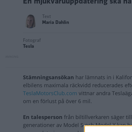
En mjukvaruuppdatering ska ha k
Text
Maria Dahlin
Fotograf
Tesla
Stämningsansökan
har lämnats in i Kalifo
elbilens maximala räckvidd reducerades efte
TeslaMotorsClub.com
vittnar andra Teslaäga
om en förlust på över 6 mil.
En talesperson
från biltillverkaren säger t
generationer av Model S och Model X kan ha n