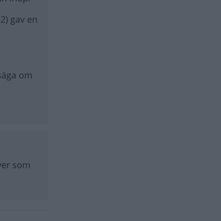
2) gav en
 säga om
iver som