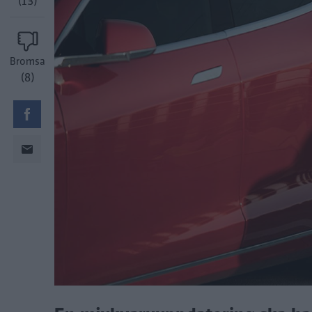
(13)
Bromsa
(8)