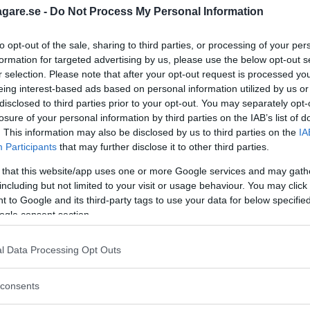
tra batteriets livslängd.
agare.se -
Do Not Process My Personal Information
sla Model S fattade eld i ett parkeringsgarage i Kina i 
to opt-out of the sale, sharing to third parties, or processing of your per
ring där de ändrat i inställningarna för laddning oc
formation for targeted advertising by us, please use the below opt-out s
r selection. Please note that after your opt-out request is processed y
rs uppger att Tesla jobbar på en lösning för att mildra
eing interest-based ads based on personal information utilized by us or
disclosed to third parties prior to your opt-out. You may separately opt-
losure of your personal information by third parties on the IAB’s list of
uppdateringar av mjukvaran i deras bilar?
. This information may also be disclosed by us to third parties on the
IA
Participants
that may further disclose it to other third parties.
 that this website/app uses one or more Google services and may gath
including but not limited to your visit or usage behaviour. You may click 
 to Google and its third-party tags to use your data for below specifi
LA
ogle consent section.
l Data Processing Opt Outs
consents
ftspolicy.