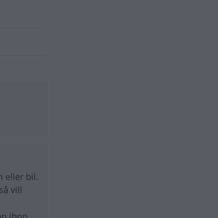
eller bil.
å vill
an ihop.