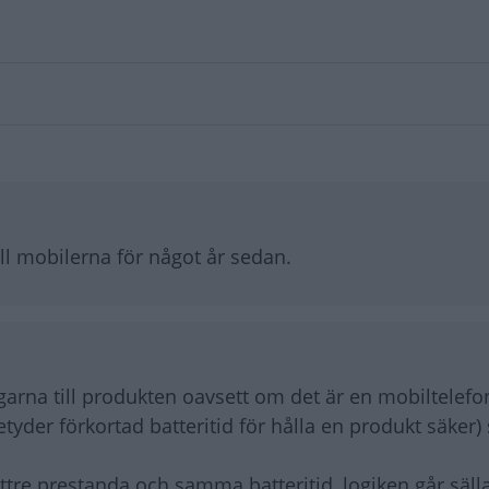
ll mobilerna för något år sedan.
rna till produkten oavsett om det är en mobiltelefon 
yder förkortad batteritid för hålla en produkt säker) s
tre prestanda och samma batteritid, logiken går säll