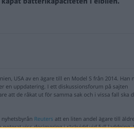
apat batterikapaciteten i elbilen.
rnien, USA av en ägare till en Model S från 2014. Han 
r en uppdatering. I ett diskussionsforum på sajten
re att de råkat ut för samma sak och i vissa fall ska d
ill nyhetsbyrån
Reuters
att en liten andel ägare till äldr
oterat viss decimering i räckvidd vid full laddning. 