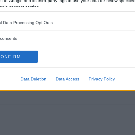
 to Google and its third-party tags to use your data for below specifi
ogle consent section.
 Q8
l Data Processing Opt Outs
consents
ftspolicy.
CONFIRM
Data Deletion
Data Access
Privacy Policy