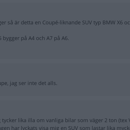
säger så är detta en Coupé-liknande SUV typ BMW X6 
A5 bygger på A4 och A7 på A6.
, jag ser inte det alls.
g tycker lika illa om vanliga bilar som väger 2 ton (tex
ngen har lyckats visa mig en SUV som lastar lika myc