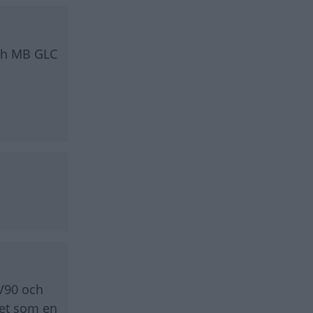
och MB GLC
 V90 och
ket som en