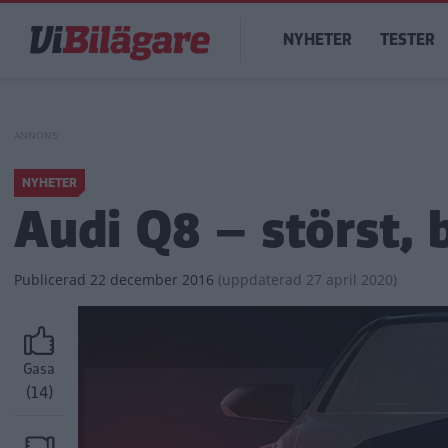
Hoppa
Main
till
NYHETER
TESTER
navigation
huvudinnehåll
NYHETER
Audi Q8 – störst, 
Publicerad
22 december 2016
(
uppdaterad
27 april 2020)
Gasa
(14)