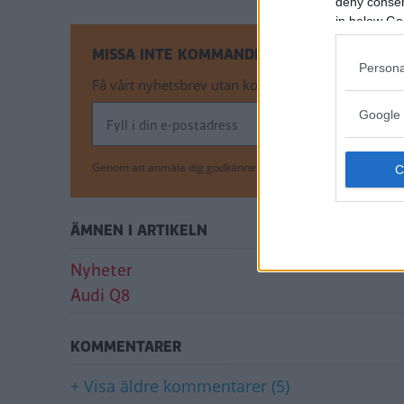
deny consent
in below Go
MISSA INTE KOMMANDE ARTIKLAR OM AUDI
Persona
Få vårt nyhetsbrev utan kostnad
Google 
Genom att anmäla dig godkänner du OK-förlagets
personuppgi
ÄMNEN I ARTIKELN
Nyheter
Audi Q8
KOMMENTARER
+ Visa äldre kommentarer (5)