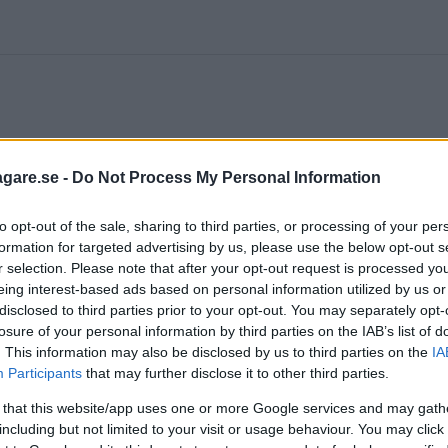
agare.se -
Do Not Process My Personal Information
att rulla in en jätte med fyra ringar i en grill med ko
to opt-out of the sale, sharing to third parties, or processing of your per
rligen bara ett koncept – men Audi menar att den är i 
formation for targeted advertising by us, please use the below opt-out s
ägs kombinera flexibiliteten i en suv med elegans frå
r selection. Please note that after your opt-out request is processed y
eing interest-based ads based on personal information utilized by us or
 spjutspets bland Q-modellerna. Designen förmedlar 
disclosed to third parties prior to your opt-out. You may separately opt-
losure of your personal information by third parties on the IAB’s list of
te, designchef på Audi.
. This information may also be disclosed by us to third parties on the
IA
Participants
that may further disclose it to other third parties.
ept?
 that this website/app uses one or more Google services and may gath
including but not limited to your visit or usage behaviour. You may click 