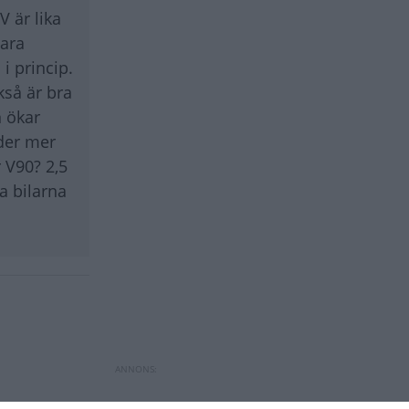
V är lika
bara
i princip.
kså är bra
n ökar
nder mer
r V90? 2,5
a bilarna