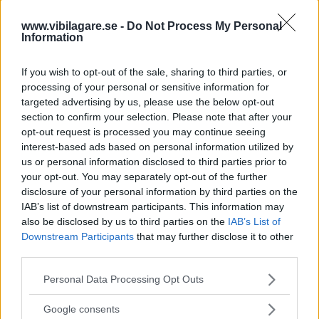
pass. Redan ett år tidigare, 2024, ska Aston Martin lansera
www.vibilagare.se -
Do Not Process My Personal
sin första laddhybrid, supersportbilen Valhalla med
Information
mittmonterad motor.
If you wish to opt-out of the sale, sharing to third parties, or
processing of your personal or sensitive information for
targeted advertising by us, please use the below opt-out
section to confirm your selection. Please note that after your
opt-out request is processed you may continue seeing
interest-based ads based on personal information utilized by
us or personal information disclosed to third parties prior to
your opt-out. You may separately opt-out of the further
disclosure of your personal information by third parties on the
IAB’s list of downstream participants. This information may
also be disclosed by us to third parties on the
IAB’s List of
Downstream Participants
that may further disclose it to other
third parties.
Please note that this website/app uses one or more Google
Personal Data Processing Opt Outs
services and may gather and store information including but
not limited to your visit or usage behaviour. You may click to
Google consents