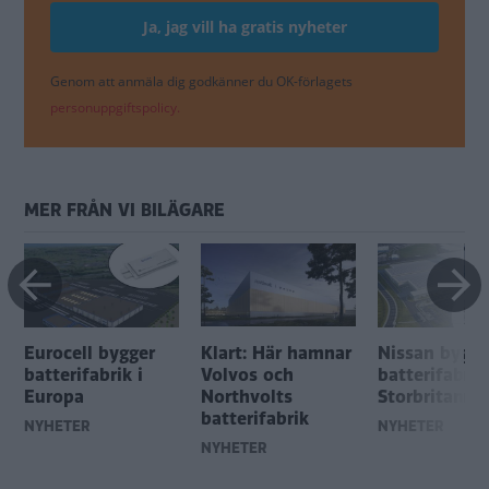
Genom att anmäla dig godkänner du OK-förlagets
personuppgiftspolicy.
MER FRÅN VI BILÄGARE
Eurocell bygger
Klart: Här hamnar
Nissan bygge
batterifabrik i
Volvos och
batterifabrik 
Europa
Northvolts
Storbritanni
batterifabrik
NYHETER
NYHETER
NYHETER