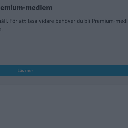
i Premium-medlem
håll. För att läsa vidare behöver du bli Premium-med
o.
Läs mer