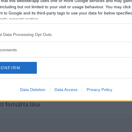
en bil som helst – men särskilt i elbilar
 that this website/app uses one or more Google services and may gath
including but not limited to your visit or usage behaviour. You may click 
Tack vare ägarnas egna siffror på 85 ol
 to Google and its third-party tags to use your data for below specifi
ogle consent section.
örbrukningen blir i verklig trafik.
l Data Processing Opt Outs
consents
CONFIRM
Data Deletion
Data Access
Privacy Policy
tt fortsätta läsa.