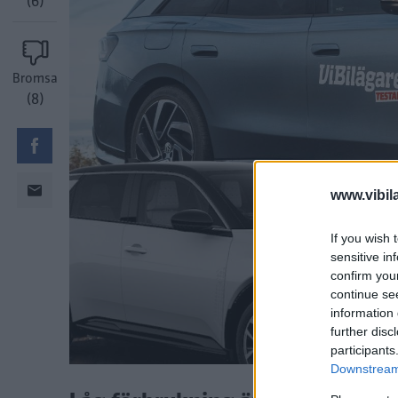
(6)
Bromsa
(8)
www.vibil
If you wish 
sensitive in
confirm you
continue se
information 
further disc
participants
Downstream 