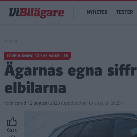
Hoppa
Main
till
NYHETER
TESTER
navigation
huvudinnehåll
FÖRBRUKNING FÖR 85 MODELLER
Ägarnas egna siffr
elbilarna
Publicerad
12 augusti 2025
(
uppdaterad
13 augusti 2025)
Gasa