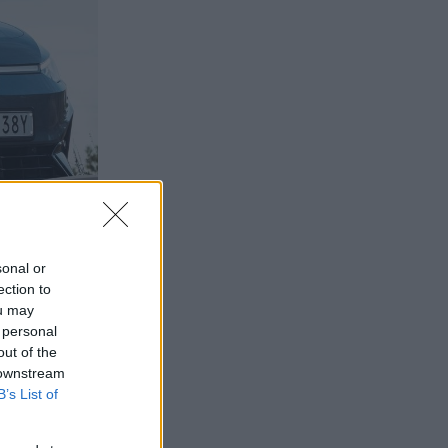
sonal or
ection to
ou may
 personal
out of the
 downstream
B’s List of