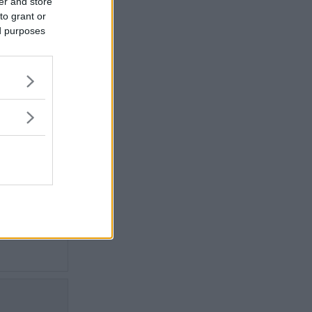
 där
er and store
to grant or
ika
ed purposes