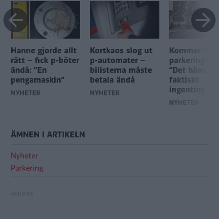
Hanne gjorde allt
Kortkaos slog ut
Kommer und
rätt – fick p-böter
p-automater –
parkeringsbö
ändå: ”En
bilisterna måste
”Det händer
pengamaskin”
betala ändå
faktiskt
ingenting”
NYHETER
NYHETER
NYHETER
ÄMNEN I ARTIKELN
Nyheter
Parkering