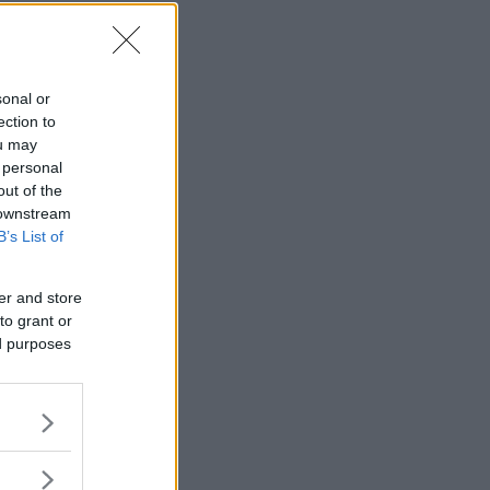
sonal or
ection to
ou may
 personal
out of the
 downstream
B’s List of
er and store
to grant or
ed purposes
Allra värst
s