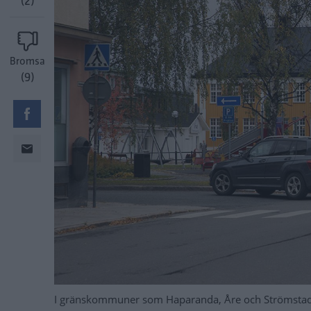
(2)
Bromsa
(9)
I gränskommuner som Haparanda, Åre och Strömstad s