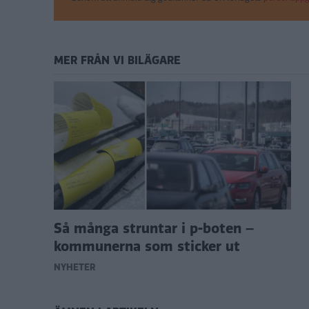
MER FRÅN VI BILÄGARE
Så många struntar i p-boten –
kommunerna som sticker ut
NYHETER