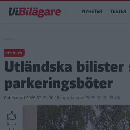
Hoppa
Main
till
NYHETER
TESTER
navigation
huvudinnehåll
NYHETER
Utländska bilister
parkeringsböter
Publicerad
2026-02-20 06:16
(
uppdaterad
2026-02-20 09:43)
Gasa