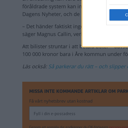
föråldrade system kan inte hantera p-böter
Dagens Nyheter, och de utländska bilarna
– Det händer faktiskt ingenting från vår sid
säger Magnus Callin, verksamhetschef på Tra
Att bilister struntar i att betala böter – oav
100 000 kronor bara i Åre kommun under för
Läs också:
Så parkerar du rätt – och slipper
MISSA INTE KOMMANDE ARTIKLAR OM PAR
Få vårt nyhetsbrev utan kostnad
Genom att anmäla dig godkänner du OK-förlagets
personuppgi