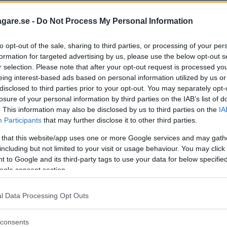
arkeringsanmärkningen – på grund av
agare.se -
Do Not Process My Personal Information
 system.
to opt-out of the sale, sharing to third parties, or processing of your per
formation for targeted advertising by us, please use the below opt-out s
r selection. Please note that after your opt-out request is processed y
eing interest-based ads based on personal information utilized by us or
disclosed to third parties prior to your opt-out. You may separately opt-
losure of your personal information by third parties on the IAB’s list of
. This information may also be disclosed by us to third parties on the
IA
Participants
that may further disclose it to other third parties.
 that this website/app uses one or more Google services and may gath
including but not limited to your visit or usage behaviour. You may click 
 to Google and its third-party tags to use your data for below specifi
keringsanmärkningar som delas ut i svenska kommuner. 
ogle consent section.
da, Åre och Strömstad.
l Data Processing Opt Outs
n som
Vi Bilägare rapporterade om i förra veckan
.
consents
helt enkelt inte betalar sina böter. Transportstyrelsen