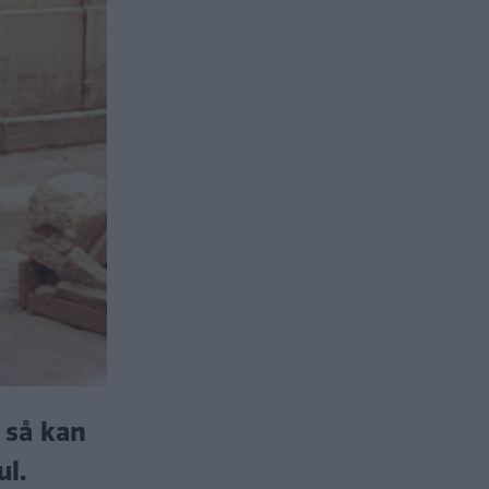
 så kan
l.