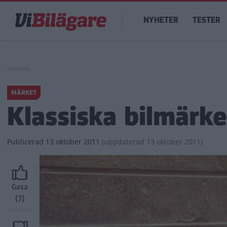
Hoppa
Main
till
NYHETER
TESTER
navigation
huvudinnehåll
MÄRKET
Klassiska bilmärke
Publicerad
13 oktober 2011
(
uppdaterad
13 oktober 2011)
Gasa
(7)