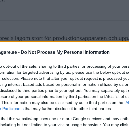
n precis lagom stort för produktionsapparaten och uppå
askt säljas runt om i Tyskland, men även i exempelvi
agare.se -
Do Not Process My Personal Information
rt land.)
 skötas med en VW-buss där man lastade två bilar på 
to opt-out of the sale, sharing to third parties, or processing of your per
formation for targeted advertising by us, please use the below opt-out s
e bara 150 kilo men fick lasta 180, det vill säga två åk
r selection. Please note that after your opt-out request is processed y
eing interest-based ads based on personal information utilized by us or
disclosed to third parties prior to your opt-out. You may separately opt-
 var påvert utrustad, men det fanns tillbehör att bestäl
losure of your personal information by third parties on the IAB’s list of
 Och så fanns det sju exteriörfärger att välja bland. I
. This information may also be disclosed by us to third parties on the
IA
central-instrument som på 30-talet och finessen rattv
Participants
that may further disclose it to other third parties.
d vid denna tid.
 that this website/app uses one or more Google services and may gath
including but not limited to your visit or usage behaviour. You may click 