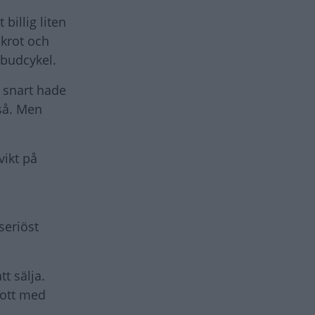
billig liten
skrot och
 budcykel.
h snart hade
så. Men
ikt på
seriöst
t sälja.
lott med