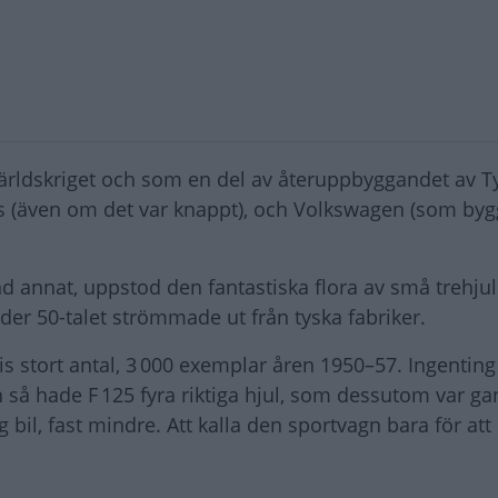
världskriget och som en del av återuppbyggandet av T
anns (även om det var knappt), och Volkswagen (som b
 annat, uppstod den fantastiska flora av små trehjul
er 50-talet strömmade ut från tyska fabriker.
is stort antal, 3 000 exemplar åren 1950–57. Ingentin
 så hade F 125 fyra riktiga hjul, som dessutom var ga
g bil, fast mindre. Att kalla den sportvagn bara för att