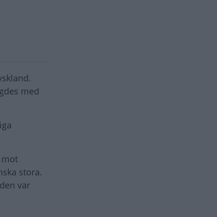
yskland.
yggdes med
iga
g mot
nska stora.
 den var