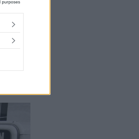
ed purposes
n knappt 70
itet grann,
r i Kassel-
ed en 250
nstruktion.
sen var ett
försök i