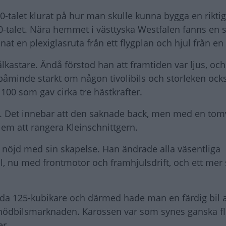
0-talet klurat på hur man skulle kunna bygga en riktigt 
40-talet. Nära hemmet i västtyska Westfalen fanns en 
at en plexiglasruta från ett flygplan och hjul från en
lkastare. Ändå förstod han att framtiden var ljus, oc
åminde starkt om någon tivolibils och storleken ock
 100 som gav cirka tre hästkrafter.
 Det innebar att den saknade back, men med en tomv
lem att rangera Kleinschnittgern.
gt nöjd med sin skapelse. Han ändrade alla väsentliga
il, nu med frontmotor och framhjulsdrift, och ett mer 
ylda 125-kubikare och därmed hade man en färdig bil at
 nödbilsmarknaden. Karossen var som synes ganska f
er.