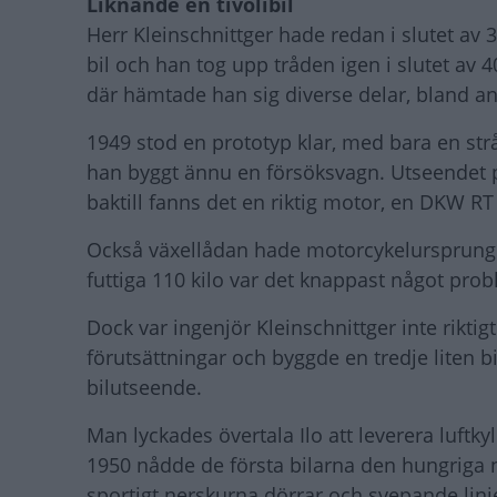
Liknande en tivolibil
Herr Kleinschnittger hade redan i slutet av 3
bil och han tog upp tråden igen i slutet av 
där hämtade han sig diverse delar, bland ann
1949 stod en prototyp klar, med bara en strå
han byggt ännu en försöksvagn. Utseendet p
baktill fanns det en riktig motor, en DKW RT
Också växellådan hade motorcykelursprung.
futtiga 110 kilo var det knappast något prob
Dock var ingenjör Kleinschnittger inte rikti
förutsättningar och byggde en tredje liten b
bilutseende.
Man lyckades övertala Ilo att leverera luftk
1950 nådde de första bilarna den hungriga
sportigt nerskurna dörrar och svepande linj