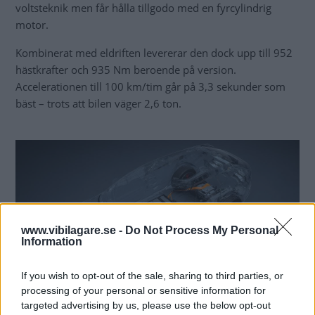
voltsteknik men får hålla tillgodo med en fyrcylindrig
motor.
Kombinerat med eldriften levererar den dock upp till 952
hästkrafter och 935 Nm beroende på version.
Accelerationen till 100 km/tim går på 3,3 sekunder som
bäst – trots att bilen väger 2,6 ton.
www.vibilagare.se -
Do Not Process My Personal
Information
If you wish to opt-out of the sale, sharing to third parties, or
processing of your personal or sensitive information for
targeted advertising by us, please use the below opt-out
Ett enormt 70 kWh-batteri ger lång elräckvidd.