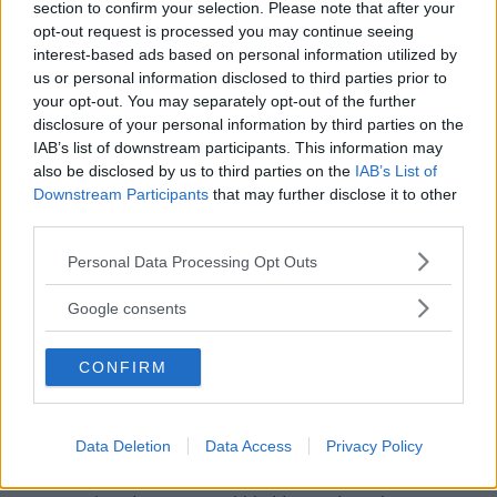
section to confirm your selection. Please note that after your
opt-out request is processed you may continue seeing
interest-based ads based on personal information utilized by
us or personal information disclosed to third parties prior to
your opt-out. You may separately opt-out of the further
disclosure of your personal information by third parties on the
IAB’s list of downstream participants. This information may
also be disclosed by us to third parties on the
IAB’s List of
Downstream Participants
that may further disclose it to other
third parties.
Please note that this website/app uses one or more Google
Personal Data Processing Opt Outs
services and may gather and store information including but
Eletre är fjärran från forna tiders lättvikts-Lotus. Hybridversionen av suven
not limited to your visit or usage behaviour. You may click to
Google consents
väger in på mellan 2,5 och 2,6 ton.
grant or deny consent to Google and its third-party tags to
use your data for below specified purposes in below Google
CONFIRM
consent section.
Den ovanligt långa
elräckvidden på 35 mil är möjlig
eftersom Eletre X har ett 70 kWh stort batteri – enormt för
en laddhybrid, och större än i exempelvis
Data Deletion
Data Access
Privacy Policy
instegsversionen av Tesla Model 3.