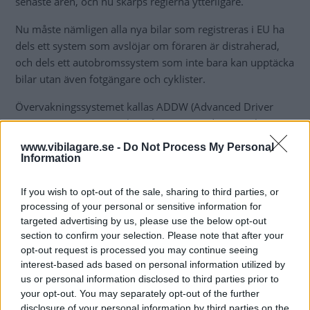
senaste åren, och nu skärps reglerna ytterligare.
Nu måste nämligen alla nya bilar som registreras i EU ha
dels ett system som avslöjar om föraren är distraherad,
och dels ett autobromssystem som inte bara kan upptäcka
bilar utan även fotgängare och cyklister.
Övervakningssystemet kallas ADDW (Advanced Driver
Distraction Warning) och ingår numera i de EU-regler som
går under namnet General Safety Regulation (GSR).
www.vibilagare.se -
Do Not Process My Personal
Information
If you wish to opt-out of the sale, sharing to third parties, or
processing of your personal or sensitive information for
targeted advertising by us, please use the below opt-out
section to confirm your selection. Please note that after your
opt-out request is processed you may continue seeing
interest-based ads based on personal information utilized by
us or personal information disclosed to third parties prior to
your opt-out. You may separately opt-out of the further
disclosure of your personal information by third parties on the