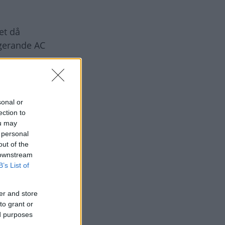
et då
ngerande AC
r Volvo V60
sonal or
ection to
ou may
 personal
out of the
 downstream
B’s List of
er and store
to grant or
ed purposes