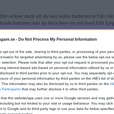
Den kräver dock att du kan ladda batterierna från nät
ddade batterier kan du köra fem–tio mil med fullt fu
agare.se -
Do Not Process My Personal Information
or) på den svenska marknaden men inom kort komme
tivt dyra bilar med priser på över 400 000 kr.
to opt-out of the sale, sharing to third parties, or processing of your per
formation for targeted advertising by us, please use the below opt-out s
r selection. Please note that after your opt-out request is processed y
eing interest-based ads based on personal information utilized by us or
disclosed to third parties prior to your opt-out. You may separately opt-
losure of your personal information by third parties on the IAB’s list of
. This information may also be disclosed by us to third parties on the
IA
Participants
that may further disclose it to other third parties.
 that this website/app uses one or more Google services and may gath
including but not limited to your visit or usage behaviour. You may click 
 to Google and its third-party tags to use your data for below specifi
FRÅGAN
ogle consent section.