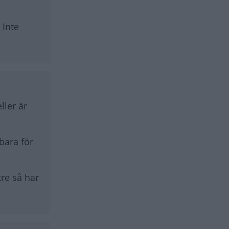
 Inte
ller är
 bara för
tre så har