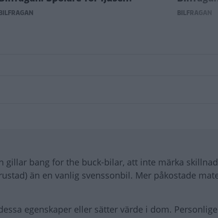
BILFRÅGAN
BILFRÅGAN
gillar bang for the buck-bilar, att inte märka skillnad
trustad) än en vanlig svenssonbil. Mer påkostade mater
ssa egenskaper eller sätter värde i dom. Personlige