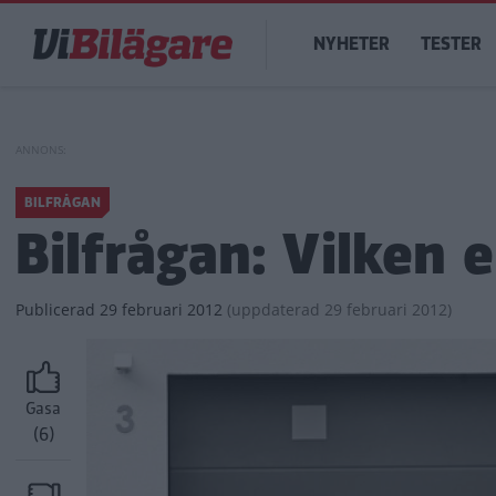
Hoppa
Main
till
NYHETER
TESTER
navigation
huvudinnehåll
BILFRÅGAN
Bilfrågan: Vilken e
Publicerad
29 februari 2012
(
uppdaterad
29 februari 2012)
Gasa
(6)