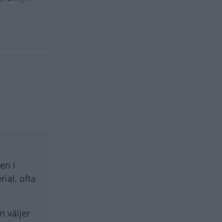
BILFRÅGAN
en i
ial, ofta
n väljer