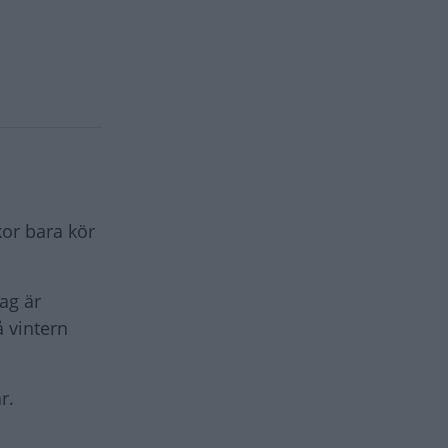
kor bara kör
ag är
å vintern
r.