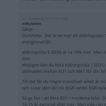
#a • Uppdaterat: 2015-11-27 10:42
milkylainen
Gäsp:
Dumheter. Det är en myt att eldningsolja 1
energiinnehåll.
eldningsolja 6 (EO6) är ca 10% mer. Men eldn
den.
Möjligen kan du köra eldningsolja 1 (EO1)
skillnaden mellan EO1 och MK1 för din bil
Till det får du högre svavelhalt vilket är m
och sotar igen din bil (EGR-ventil, EGR-kylar
Så ge fan i att köra EO1 i moderna bilar. De
10-15 år gammal eller mer. Men inte i en