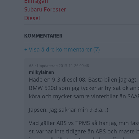
Bilfrågan
Subaru Forester
Diesel
KOMMENTARER
+ Visa äldre kommentarer (7)
#8 • Uppdaterat: 2015-11-26 09:48
milkylainen
Hade en 9-3 diesel 08. Bästa bilen jag ägt
BMW 520d som jag tycker är hyfsat ok än så
köra och mycket sämre vinterbilar än SAA
Japsen: Jag saknar min 9-3:a. :(
Vad gäller ABS vs TPMS så har jag min fast
st, varnar inte tidigare än ABS och måste 