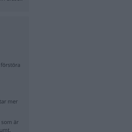
 förstöra
otar mer
k som är
dumt.