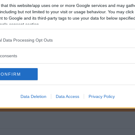
l mellan hjulen, vilket rent praktiskt betyder att bile
 that this website/app uses one or more Google services and may gath
including but not limited to your visit or usage behaviour. You may click 
 tryck i alla däck.
 to Google and its third-party tags to use your data for below specifi
ogle consent section.
?
l Data Processing Opt Outs
consents
EL
CONFIRM
Data Deletion
Data Access
Privacy Policy
ftspolicy.