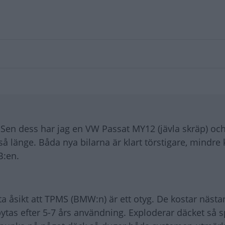
. Sen dess har jag en VW Passat MY12 (jävla skräp) oc
 länge. Båda nya bilarna är klart törstigare, mindre k
B:en.
a åsikt att TPMS (BMW:n) är ett otyg. De kostar nästa
bytas efter 5-7 års användning. Exploderar däcket så s