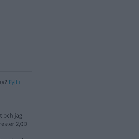
åga?
Fyll i
t och jag
rester 2,0D