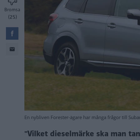
Bromsa
(25)
En nybliven Forester-ägare har många frågor till Suba
"Vilket dieselmärke ska man tan