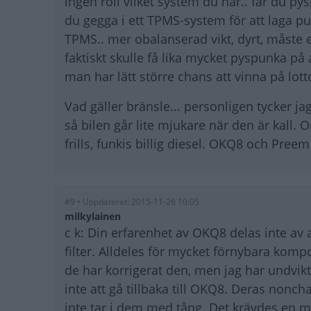
ingen roll vilket system du har.. får du 
du gegga i ett TPMS-system för att laga p
TPMS.. mer obalanserad vikt, dyrt, måste e
faktiskt skulle få lika mycket pyspunka på 
man har lätt större chans att vinna på lott
Vad gäller bränsle... personligen tycker ja
så bilen går lite mjukare när den är kall. O
frills, funkis billig diesel. OKQ8 och Preem
#9 • Uppdaterat: 2015-11-26 10:05
milkylainen
c k: Din erfarenhet av OKQ8 delas inte av al
filter. Alldeles för mycket förnybara komp
de har korrigerat den, men jag har undvikt
inte att gå tillbaka till OKQ8. Deras non
inte tar i dem med tång. Det krävdes en ma