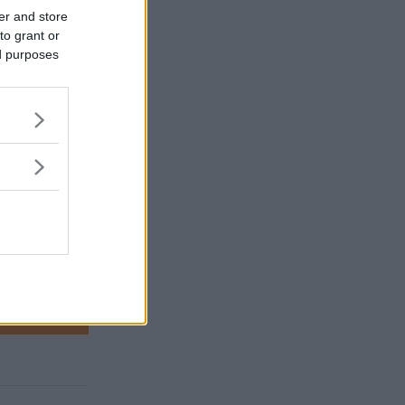
n inte
er and store
to grant or
ed purposes