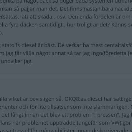
pyspunka på något däck så duger båda systemen utmärkt
unkan så pajjar man det. Det finns nästan bara nackd
rsättas, lätt att skada.. osv. Den enda fördelen är om
alla fyra däcken samtidigt.. hur troligt är det? Känns 
o.
g statoils diesel är bäst. De verkar ha mest centaltals
m jag får välja något annat så tar jag ingo(föredetta je
 undviker jag.
la vilket är bevisligen så. OKQ8:as diesel har satt ige
onenter och för lite tillsatser som inte slammar igen.
 det långt innan det blev ett problem "i pressen". Ja
chalans när problemet uppträdde (ungefär som VW) gör 
ssa trassel för många bilister innan de korrigerade s