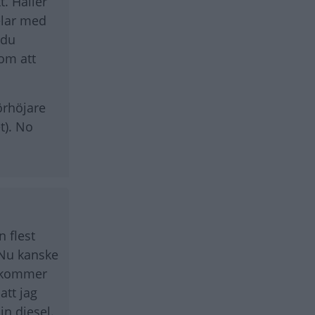
. Häller
elar med
 du
som att
förhöjare
t). No
n flest
 Nu kanske
g kommer
att jag
in diesel.