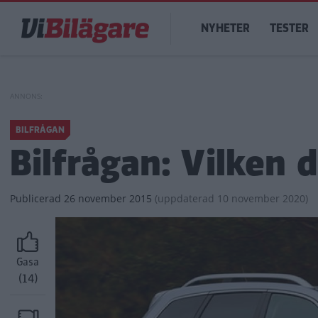
Hoppa
Main
till
NYHETER
TESTER
navigation
huvudinnehåll
BILFRÅGAN
Bilfrågan: Vilken 
Publicerad
26 november 2015
(
uppdaterad
10 november 2020)
Gasa
(14)