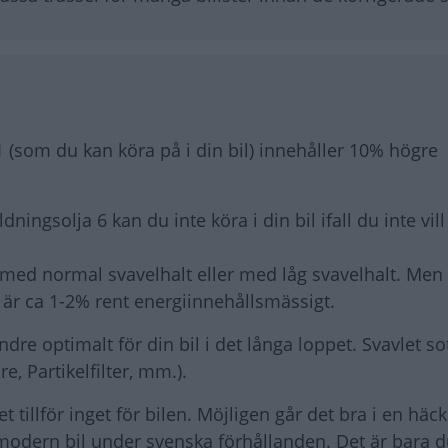
 (som du kan köra på i din bil) innehåller 10% högre
ingsolja 6 kan du inte köra i din bil ifall du inte vill
 med normal svavelhalt eller med låg svavelhalt. Men
 är ca 1-2% rent energiinnehållsmässigt.
indre optimalt för din bil i det långa loppet. Svavlet s
e, Partikelfilter, mm.).
t tillför inget för bilen. Möjligen går det bra i en häc
 modern bil under svenska förhållanden. Det är bara 