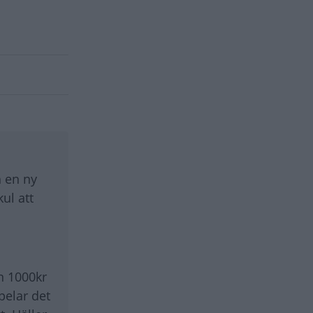
h en ny
ul att
n 1000kr
pelar det