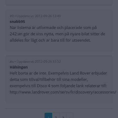
#9 • Uppdaterat: 2012-09-26 13:49
snabb95
När listerna är utformade och placerade som på
242:an gör de viss nytta, men på nyare bilat sitter de
alldeles för lågt och är bara till för utseendet.
#a • Uppdaterat: 2012-09-26 13:52
Hälsingen
Helt borta är de inte. Exempelvis Land Rover erbjuder
detta som tillval/tillbehör till sina modeller,
exempelvis till Disco 4 som följande länk relaterar till:
http://www.landrover.com/se/sv/lr/discovery/accessories/
Paginering
Nuvarande
1
Sida
2
Sida
3
Nästa
›