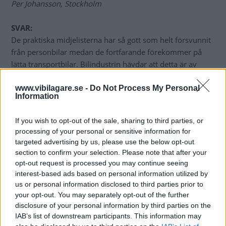
Per Johansson, Stockholm
SVAR:
De praktiska midjelisterna har så gott som helt försvunnit
från personbilar medan de fortfarande förekommer på
lätta transportbilar. Bilindustrin hävdar att detta är av
designskäl och att kunderna föredrar en elegant bil
framför en som har ett skydd för småskador. Frågan är
www.vibilagare.se -
Do Not Process My Personal
Information
om detta är hela sanningen. Man kan ju undra om inte de
borttagna listerna är ett beställningsjobb från
If you wish to opt-out of the sale, sharing to third parties, or
bilverkstäderna.
processing of your personal or sensitive information for
targeted advertising by us, please use the below opt-out
Bengt Dieden, Vi Bilägare
section to confirm your selection. Please note that after your
opt-out request is processed you may continue seeing
Diskutera:
Har skulle du svara på frågan?
interest-based ads based on personal information utilized by
us or personal information disclosed to third parties prior to
your opt-out. You may separately opt-out of the further
disclosure of your personal information by third parties on the
MISSA INTE KOMMANDE ARTIKLAR OM
IAB’s list of downstream participants. This information may
BILFRÅGAN