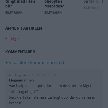
tungt med liten
oljebyte i
på tre hjul?
bil?
Mercedes?
BILFRÅGAN
BILFRÅGAN
BILFRÅGAN
ÄMNEN I ARTIKELN
Bilfrågan
KOMMENTARER
+ Visa äldre kommentarer (7)
#8 • Uppdaterat: 2012-09-26 13:19
Meganmannen
Vad hjälper lister på sidorna om de sitter för lågt i
"stötfångarhöjd"?
Självklart ska listerna sitta högt upp, där dörrarna är
bredast.