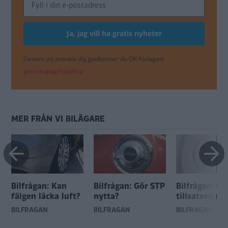
Genom att anmäla dig godkänner du OK-förlagets
personuppgiftspolicy.
MER FRÅN VI BILÄGARE
Bilfrågan: Kan
Bilfrågan: Gör STP
Bilfrågan: Gö
fälgen läcka luft?
nytta?
tillsatsen ny
BILFRÅGAN
BILFRÅGAN
BILFRÅGAN