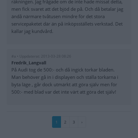
räkningen. Jag frågade om de inte hade missat detta,
men fick svaret att det bjöd de på. Och då betalar jag
ändå närmare tvåtusen mindre för det stora
servicepaketet där än på inköpsställets verkstad. Det
kallar jag kundvård.
#a • Uppdaterat: 2013-03-28 08:26
Fredrik_Langvall
På Audi tog de 500:- och då ingick torkar bladen.
Man behöver gå in i displayen och ställa torkarna i
byta läge , går dock utmärkt att göra själv men för
500:- med blad var det inte värt att göra det själv!
Paginering
Nuvarande
1
Sida
2
Sida
3
Nästa
›
sida
sida