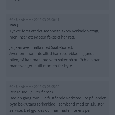
#8 • Uppdaterat: 2013-03-28 00:41
Roy J
Tyckte först att det saabnisse skrev verkade vettigt,
men inser att Kapten faktiskt har rätt.
Jag kan även hålla med Saab-Sonett.
Även om man inte alltid har reservblad liggande i
bilen, så kan man inte vara säker på att få hjälp när
man svänger in till macken för byte.
#9 • Uppdaterat: 2013-03-28 05:02
Rex Mundi (ej verifierad)
Bad en gång min lilla fristående verkstad ute på landet
byta bakrutans torkarblad i samband med en s.k. stor
service. Det gjordes och hamnade inte ens på