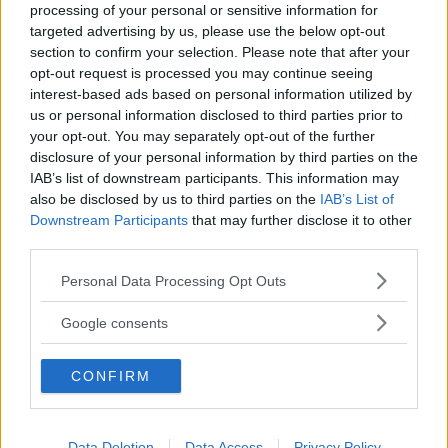
processing of your personal or sensitive information for
Sedan är det ju upp till var och en att avgöra om det
targeted advertising by us, please use the below opt-out
är värt de pengarna eller om man kan använda tiden
section to confirm your selection. Please note that after your
man sparar till något trevligare eller mer lönande.
opt-out request is processed you may continue seeing
interest-based ads based on personal information utilized by
us or personal information disclosed to third parties prior to
your opt-out. You may separately opt-out of the further
#2 • Uppdaterat: 2013-03-27 11:18
disclosure of your personal information by third parties on the
KaptenOberkommando
IAB’s list of downstream participants. This information may
Bara så att du vet Åke, men om du är prenumerant så
also be disclosed by us to third parties on the
IAB’s List of
är det DU som är med och betalar de där 700
Downstream Participants
that may further disclose it to other
kronorna + alla andra miljoner som det sätts sprätt på
third parties.
... Jag är ju som bekant inte prenumerant.
Please note that this website/app uses one or more Google
Personal Data Processing Opt Outs
services and may gather and store information including but
not limited to your visit or usage behaviour. You may click to
Google consents
grant or deny consent to Google and its third-party tags to
#3 • Uppdaterat: 2013-03-27 12:38
use your data for below specified purposes in below Google
hultarn
CONFIRM
consent section.
Visst är det riktigt att ViB ska betala vad verkstäderna
kostar, det är enda chansen att få en rättvis bild av
totalkostnaden.
Data Deletion
Data Access
Privacy Policy