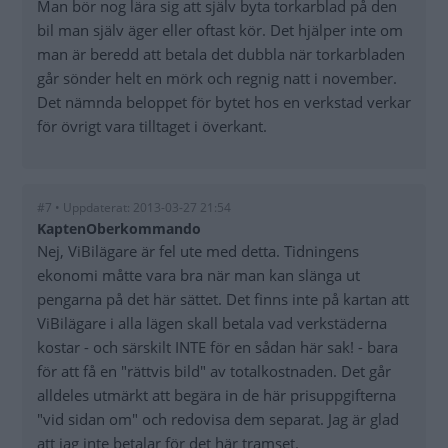
Man bör nog lära sig att själv byta torkarblad på den
bil man själv äger eller oftast kör. Det hjälper inte om
man är beredd att betala det dubbla när torkarbladen
går sönder helt en mörk och regnig natt i november.
Det nämnda beloppet för bytet hos en verkstad verkar
för övrigt vara tilltaget i överkant.
#7 • Uppdaterat: 2013-03-27 21:54
KaptenOberkommando
Nej, ViBilägare är fel ute med detta. Tidningens
ekonomi måtte vara bra när man kan slänga ut
pengarna på det här sättet. Det finns inte på kartan att
ViBilägare i alla lägen skall betala vad verkstäderna
kostar - och särskilt INTE för en sådan här sak! - bara
för att få en "rättvis bild" av totalkostnaden. Det går
alldeles utmärkt att begära in de här prisuppgifterna
"vid sidan om" och redovisa dem separat. Jag är glad
att jag inte betalar för det här tramset.