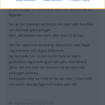
Samtidigt pekar det också ut vilka kostnader som kan
anses vettiga, och vilka bilar som har ockerpriser på
åtgärder.
Sen är det självklart en bonus om man själv kan fixa
och därmed spara pengar.
Men, det kanske inte Karin eller Kurt 73 år kan.
Sen har saabnisse en poäng, ibland kan man lägga
några kronor och slippa bekymret.
Jag lämnade t.ex. in min bil för byte av bakre
gasklockor. Jag kunde gjort det själv, men ibland
jäklas det och man har kanske inte de optimala
verktygen hemma.
Verkstaden ville ha 1650 kr för allt, inkl. 1 liter LHM,
och varför ska jag ligga och bråka själv då?
#4 • Uppdaterat: 2013-03-27 13:10