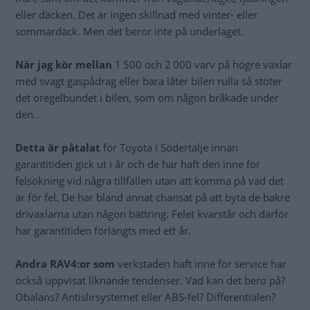
eller däcken. Det är ingen skillnad med vinter- eller
sommardäck. Men det beror inte på underlaget.
När jag kör mellan
1 500 och 2 000 varv på högre växlar
med svagt gaspådrag eller bara låter bilen rulla så stöter
det oregelbundet i bilen, som om någon bråkade under
den.
Detta är påtalat
för Toyota i Södertälje innan
garantitiden gick ut i år och de har haft den inne för
felsökning vid några tillfällen utan att komma på vad det
är för fel. De har bland annat chansat på att byta de bakre
drivaxlarna utan någon bättring. Felet kvarstår och därför
har garantitiden förlängts med ett år.
Andra RAV4:or som
verkstaden haft inne för service har
också uppvisat liknande tendenser. Vad kan det bero på?
Obalans? Antislirsystemet eller ABS-fel? Differentialen?