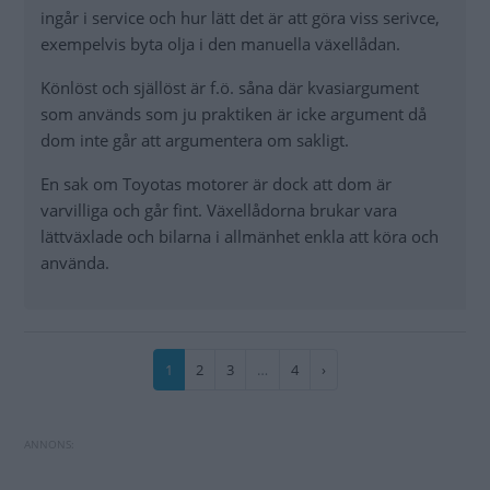
ingår i service och hur lätt det är att göra viss serivce,
exempelvis byta olja i den manuella växellådan.
Könlöst och själlöst är f.ö. såna där kvasiargument
som används som ju praktiken är icke argument då
dom inte går att argumentera om sakligt.
En sak om Toyotas motorer är dock att dom är
varvilliga och går fint. Växellådorna brukar vara
lättväxlade och bilarna i allmänhet enkla att köra och
använda.
Paginering
Nuvarande
1
Sida
2
Sida
3
…
Sida
4
Nästa
›
sida
sida