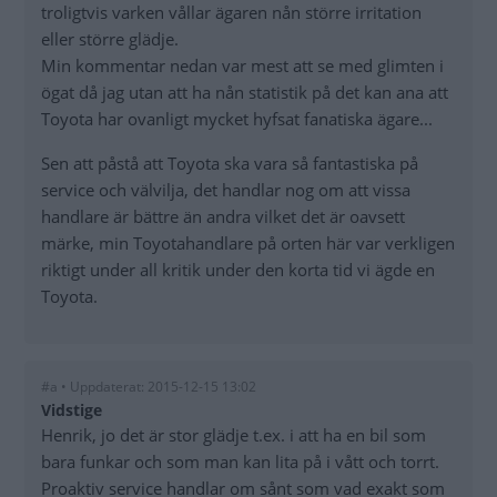
troligtvis varken vållar ägaren nån större irritation
eller större glädje.
Min kommentar nedan var mest att se med glimten i
ögat då jag utan att ha nån statistik på det kan ana att
Toyota har ovanligt mycket hyfsat fanatiska ägare...
Sen att påstå att Toyota ska vara så fantastiska på
service och välvilja, det handlar nog om att vissa
handlare är bättre än andra vilket det är oavsett
märke, min Toyotahandlare på orten här var verkligen
riktigt under all kritik under den korta tid vi ägde en
Toyota.
#a • Uppdaterat: 2015-12-15 13:02
Vidstige
Henrik, jo det är stor glädje t.ex. i att ha en bil som
bara funkar och som man kan lita på i vått och torrt.
Proaktiv service handlar om sånt som vad exakt som