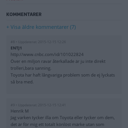
KOMMENTARER
+ Visa äldre kommentarer (7)
#8 • Uppdaterat: 2015-12-15 12:26
ENTJ1
http://www.cnbc.com/id/101022824
Över en miljon ravar återkallade är ju inte direkt
trolleri,bara sanning.
Toyota har haft långvariga problem som de ej lyckats
så bra med.
#9 • Uppdaterat: 2015-12-15 12:41
Henrik M
Jag varken tycker illa om Toyota eller tycker om dem,
det är för mig ett totalt könlöst märke utan som