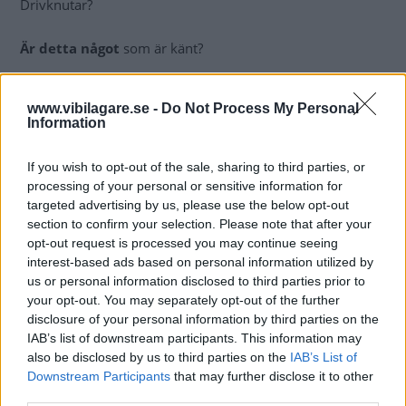
Drivknutar?
Är detta något
som är känt?
Ove Eriksson
www.vibilagare.se -
Do Not Process My Personal
Information
Svar:
Ditt problem har
tagits upp med Toyotas generalagent
If you wish to opt-out of the sale, sharing to third parties, or
som dessvärre ställer sig frågande till vad det är som får
processing of your personal or sensitive information for
din bil att stöta och endast kan rekommendera dig att åter
targeted advertising by us, please use the below opt-out
ta kontakt med verkstad för en ny felsökning. Eftersom
section to confirm your selection. Please note that after your
garantitiden förlängts kostar det ingenting, men det är
opt-out request is processed you may continue seeing
interest-based ads based on personal information utilized by
förstås ett besvär för dig att ha bilen inlämnad på
us or personal information disclosed to third parties prior to
verkstad.
your opt-out. You may separately opt-out of the further
disclosure of your personal information by third parties on the
Marianne Sterner, Vi Bilägare
IAB’s list of downstream participants. This information may
also be disclosed by us to third parties on the
IAB’s List of
Diskutera:
Vad tror du att felet kan bero på?
Downstream Participants
that may further disclose it to other
third parties.