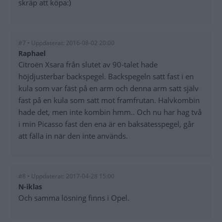
skräp att köpa:)
#7 • Uppdaterat: 2016-08-02 20:00
Raphael
Citroën Xsara från slutet av 90-talet hade
höjdjusterbar backspegel. Backspegeln satt fast i en
kula som var fäst på en arm och denna arm satt själv
fast på en kula som satt mot framfrutan. Halvkombin
hade det, men inte kombin hmm.. Och nu har hag två
i min Picasso fast den ena är en baksätesspegel, går
att fälla in när den inte används.
#8 • Uppdaterat: 2017-04-28 15:00
N-iklas
Och samma lösning finns i Opel.