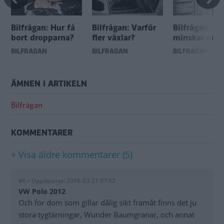
Bilfrågan: Hur få
Bilfrågan: Varför
Bilfrågan: Va
?
bort dropparna?
fler växlar?
minskar mön
BILFRÅGAN
BILFRÅGAN
BILFRÅGAN
ÄMNEN I ARTIKELN
Bilfrågan
KOMMENTARER
+ Visa äldre kommentarer (5)
#6 • Uppdaterat: 2016-03-21 07:52
VW Polo 2012
Och för dom som gillar dålig sikt framåt finns det ju
stora tygtärningar, Wunder Baumgranar, och annat