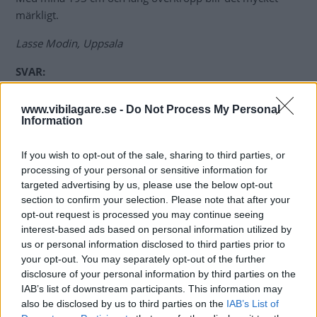
märkligt.
Lasse Modin, Uppsala
SVAR:
Det som bestämmer backspegelns placering är bland
annat bakrutans höjd. Föraren ska kunna se långt bakom
www.vibilagare.se -
Do Not Process My Personal
Information
bilen och detta är med dagens karossdesign inte alltid
möjligt om backspegeln är högt placerad.
If you wish to opt-out of the sale, sharing to third parties, or
Backspegel som är justerbar i höjdled har använts av
processing of your personal or sensitive information for
bland annat Porsche på 60-talet men fungerar mindre bra
targeted advertising by us, please use the below opt-out
section to confirm your selection. Please note that after your
mot dagens krocksäkerhetsbestämmelser. Långa förare
opt-out request is processed you may continue seeing
får nog leva med detta problem eller välja bil efter
interest-based ads based on personal information utilized by
backspegelns placering.
us or personal information disclosed to third parties prior to
your opt-out. You may separately opt-out of the further
Bengt Dieden, Vi Bilägare
disclosure of your personal information by third parties on the
IAB’s list of downstream participants. This information may
Diskutera:
Hur skulle du svara på frågan?
also be disclosed by us to third parties on the
IAB’s List of