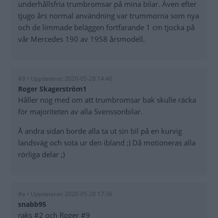
underhållsfria trumbromsar på mina bilar. Även efter
tjugo års normal användning var trummorna som nya
och de limmade beläggen fortfarande 1 cm tjocka på
vår Mercedes 190 av 1958 årsmodell.
#9 • Uppdaterat: 2020-05-28 14:46
Roger Skagerström1
Håller nog med om att trumbromsar bak skulle räcka
för majoriteten av alla Svenssonbilar.
Å andra sidan borde alla ta ut sin bil på en kurvig
landsväg och sota ur den ibland ;) Då motioneras alla
rörliga delar ;)
#a • Uppdaterat: 2020-05-28 17:36
snabb95
raks #2 och Roger #9