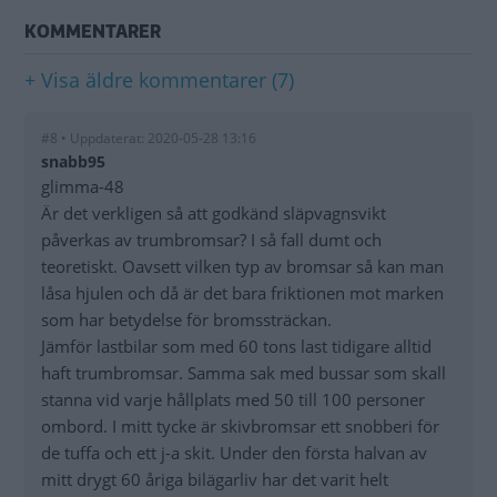
KOMMENTARER
+ Visa äldre kommentarer (7)
#8 • Uppdaterat: 2020-05-28 13:16
snabb95
glimma-48
Är det verkligen så att godkänd släpvagnsvikt
påverkas av trumbromsar? I så fall dumt och
teoretiskt. Oavsett vilken typ av bromsar så kan man
låsa hjulen och då är det bara friktionen mot marken
som har betydelse för bromssträckan.
Jämför lastbilar som med 60 tons last tidigare alltid
haft trumbromsar. Samma sak med bussar som skall
stanna vid varje hållplats med 50 till 100 personer
ombord. I mitt tycke är skivbromsar ett snobberi för
de tuffa och ett j-a skit. Under den första halvan av
mitt drygt 60 åriga bilägarliv har det varit helt