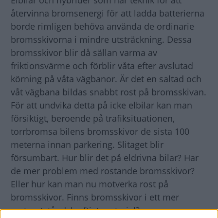
Elbilar och hybrider som har teknik för att
återvinna bromsenergi för att ladda batterierna
borde rimligen behöva använda de ordinarie
bromsskivorna i mindre utsträckning. Dessa
bromsskivor blir då sällan varma av
friktionsvärme och förblir våta efter avslutad
körning på våta vägbanor. Är det en saltad och
våt vägbana bildas snabbt rost på bromsskivan.
För att undvika detta på icke elbilar kan man
försiktigt, beroende på trafiksituationen,
torrbromsa bilens bromsskivor de sista 100
meterna innan parkering. Slitaget blir
försumbart. Hur blir det på eldrivna bilar? Har
de mer problem med rostande bromsskivor?
Eller hur kan man nu motverka rost på
bromsskivor. Finns bromsskivor i ett mer
rostmotståndskraftigt material?