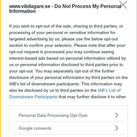
Borde köpa elbil snart
www.vibilagare.se -
Do Not Process My Personal
Information
Svar
:
If you wish to opt-out of the sale, sharing to third parties, or
Du har helt rätt i din fundering. Vi har fått en
processing of your personal or sensitive information for
del indikeringar från elbils-ägare som noterat
targeted advertising by us, please use the below opt-out
att bromsar främst där bak tenderar att ge
section to confirm your selection. Please note that after your
opt-out request is processed you may continue seeing
problem tidigare. Ska man motverka det får
interest-based ads based on personal information utilized by
man se till att motionera bromsarna
us or personal information disclosed to third parties prior to
regelbundet, under kontrollerad form. Det kan
your opt-out. You may separately opt-out of the further
ju för övrigt vara en anledning till årlig översikt
disclosure of your personal information by third parties on the
IAB’s list of downstream participants. This information may
då man låter rengöra rörliga delar. Detta borde
also be disclosed by us to third parties on the
IAB’s List of
ingå i serviceåtgärder för elhybrider och elbilar.
Downstream Participants
that may further disclose it to other
Erik Rönnblom, Vi Bilägare
third parties.
Please note that this website/app uses one or more Google
Personal Data Processing Opt Outs
Diskutera
: Håller du med om svaret?
services and may gather and store information including but
not limited to your visit or usage behaviour. You may click to
Google consents
grant or deny consent to Google and its third-party tags to