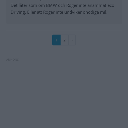
Det låter som om BMW och Roger inte anammat eco
Driving. Eller att Roger inte undviker onödiga mil.
Paginering
Nuvarande
1
Sida
2
Nästa
›
sida
sida