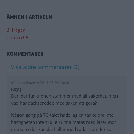
ÄMNEN I ARTIKELN
Bilfrågan
Citroën C5
KOMMENTARER
+ Visa äldre kommentarer (2)
#3 • Uppdaterat: 2014-05-24 18:46
Roy J
Den där funktionen stämmer med all säkerhet, men
vad har däcksbredde med saken att göra?
Någon gång på 70-talet hade jag en tanke om inte
hastigheten inte skulle kunna mätas med laser mot
marken eller kanske heller med radar som funkar