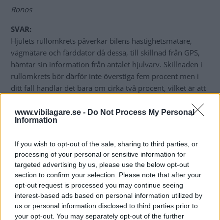
Ronos
SVAR:
Hjulets rullomkrets påverkar bilens hastighetsmätare,
vägmätare och färddator då dessa, till skillnad från GPS,
hämtar sin information från antalet hjulvarv. Skillnaden i
rullomkrets bör därför inte överstiga fem procent men i
ditt fall handlar det bara om cirka två procent, vilket är att
betrakta som försumbart.
www.vibilagare.se -
Do Not Process My Personal
Bengt Dieden, Vi Bilägare
Information
Diskutera:
Hur skulle du svara på frågan?
If you wish to opt-out of the sale, sharing to third parties, or
processing of your personal or sensitive information for
targeted advertising by us, please use the below opt-out
section to confirm your selection. Please note that after your
MISSA INTE KOMMANDE ARTIKLAR OM
opt-out request is processed you may continue seeing
CITROËN C5
interest-based ads based on personal information utilized by
us or personal information disclosed to third parties prior to
Få vårt nyhetsbrev utan kostnad
your opt-out. You may separately opt-out of the further