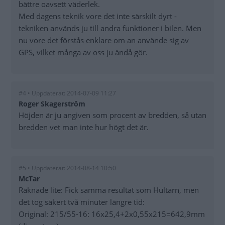
bättre oavsett väderlek.
Med dagens teknik vore det inte särskilt dyrt -
tekniken används ju till andra funktioner i bilen. Men
nu vore det förstås enklare om an använde sig av
GPS, vilket många av oss ju ändå gör.
#4 • Uppdaterat: 2014-07-09 11:27
Roger Skagerström
Höjden är ju angiven som procent av bredden, så utan
bredden vet man inte hur högt det är.
#5 • Uppdaterat: 2014-08-14 10:50
McTar
Räknade lite: Fick samma resultat som Hultarn, men
det tog säkert två minuter längre tid:
Original: 215/55-16: 16x25,4+2x0,55x215=642,9mm