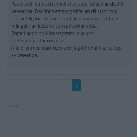
Passat och en 5-serie med start stop. Båda har det här
beteendet. Det finns ett gäng tillfällen då start stop
inte är tillgängligt, även när bilen är varm. Det finns
mängder av faktorer som påverkar detta.
Batteriladdning, klimatsystem, olje och
vattentempratur osv osv.
Alla bilar med start-stop som jag kört har likartat typ
av beteende.
Paginering
Föregående
‹
Sida
1
Nuvarande
2
sida
sida