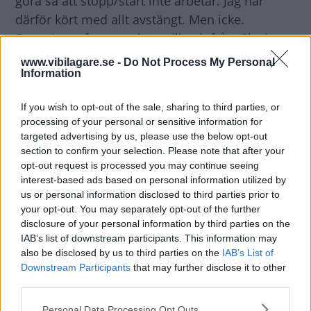
göra så att stopp/start inte arbetar. Jag har
därför kört med allt avstängt. Men icke.
Stopp/start fungerar bara till och från. Ska inte
den funktionen ALLTID vara aktiv när motorn är
www.vibilagare.se -
Do Not Process My Personal
Information
varm?
Gröna lyktan
If you wish to opt-out of the sale, sharing to third parties, or
processing of your personal or sensitive information for
Svar
:
targeted advertising by us, please use the below opt-out
Om inte symbolen med ECO tänds upp i grön
section to confirm your selection. Please note that after your
opt-out request is processed you may continue seeing
färg i kombiinstrumentet är detta en indikering
interest-based ads based on personal information utilized by
på att det inte finns en balans i bilens
us or personal information disclosed to third parties prior to
energisystem som möjliggör en avstängning av
your opt-out. You may separately opt-out of the further
motorn när bilen stannar. Om ECO-symbolen
disclosure of your personal information by third parties on the
IAB’s list of downstream participants. This information may
inte lyser kan det bero på en mängd olika
also be disclosed by us to third parties on the
IAB’s List of
faktorer. En auktoriserad verkstad kan fastställa
Downstream Participants
that may further disclose it to other
orsaken till begränsningen med hjälp av sin
third parties.
diagnosutrustning under en provkörning och
Please note that this website/app uses one or more Google
Personal Data Processing Opt Outs