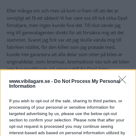
Efter många om och men så kom vi fram till att det är
omöjligt att få ett sådant! Vi har vänt oss till två olika Opel-
försäljare, men ingen kunde fixa det. Till slut vände jag
mig till generalagenten direkt för att försäkra mig att det
stämmer. Svaret jag fick var att jag skulle vända mig till
fabriken istället, för den killen som jag pratade med,
kunde inte garantera att alla delar som sitter på bilen är
originaldelar, som: bromsar, bromsskivor osv och att bilen
inte har modifierats på annat sätt?! En Opel Astra,
modifierad, till vad då...ett flygplan?
www.vibilagare.se -
Do Not Process My Personal
Information
Dåligt, mycket dåligt från Opel tycker vi. Så nu blir han
tvungen att byta till något annat bilmärke där det går att
If you wish to opt-out of the sale, sharing to third parties, or
fixa en leverantörsdeklaration!
processing of your personal or sensitive information for
targeted advertising by us, please use the below opt-out
Armin Safic
section to confirm your selection. Please note that after your
opt-out request is processed you may continue seeing
interest-based ads based on personal information utilized by
SVAR: