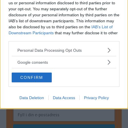
us or personal information disclosed to third parties prior to
Det är inte för att exportera bilen som denna deklaration
your opt-out. You may separately opt-out of the further
krävs utan för att få en lägre tullavgift i importlandet.
disclosure of your personal information by third parties on the
Dessvärre kommer det inte att hjälpa dig om du byter
IAB’s list of downstream participants. This information may
märke och vänder dig till en annan bilimportör, svaret
also be disclosed by us to third parties on the
IAB’s List of
kommer att bli detsamma. Denna deklaration lämnas helt
Downstream Participants
that may further disclose it to other
third parties.
enkelt inte för begagnade bilar.
Please note that this website/app uses one or more Google
Personal Data Processing Opt Outs
Bengt Dieden, Vi Bilägare
services and may gather and store information including but
not limited to your visit or usage behaviour. You may click to
Diskutera:
Hur skulle du svara på frågan?
Google consents
grant or deny consent to Google and its third-party tags to
use your data for below specified purposes in below Google
CONFIRM
consent section.
MISSA INTE KOMMANDE ARTIKLAR OM
BILFRÅGAN
Data Deletion
Data Access
Privacy Policy
Få vårt nyhetsbrev utan kostnad