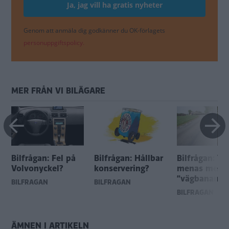
Genom att anmäla dig godkänner du OK-förlagets
personuppgiftspolicy.
MER FRÅN VI BILÄGARE
Bilfrågan: Fel på
Bilfrågan: Hållbar
Bilfrågan: Va
Volvonyckel?
konservering?
menas me
”vägbanan”?
BILFRÅGAN
BILFRÅGAN
BILFRÅGAN
ÄMNEN I ARTIKELN