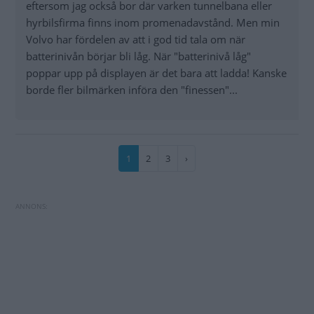
eftersom jag också bor där varken tunnelbana eller
hyrbilsfirma finns inom promenadavstånd. Men min
Volvo har fördelen av att i god tid tala om när
batterinivån börjar bli låg. När "batterinivå låg"
poppar upp på displayen är det bara att ladda! Kanske
borde fler bilmärken införa den "finessen"...
Paginering
Nuvarande
1
Sida
2
Sida
3
Nästa
›
sida
sida