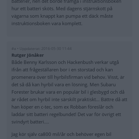
batterier, nen det borde framgå i instruktionsboken
hur ett batteri sköts. Med dagens stjärnskott på
vägarna som knappt kan pumpa ett däck måste
instruktionsboken vara komplett.
#a • Uppdaterat: 2016-05-30 11:44
Rutger Jönåker
Både Benny Karlsson och Hackenbush verkar utgå
ifrån att frågeställaren bor i en storstad och kan
promenera över till hyrbilsfirman vid behov. Visst, är
det så då kan hyrbil vara en lösning. Men Subaru
Forester brukar vara en populär bil i glesbygd och då
är rådet om hyrbil inte särskilt praktiskt... Bättre då att
han köper en c-tec, som ex Robban föreslår och
laddar sitt batteri regelbundet! Det var för övrigt ett
svindyrt batteri....
Jag kör själv ca800 mil/år och behöver egen bil