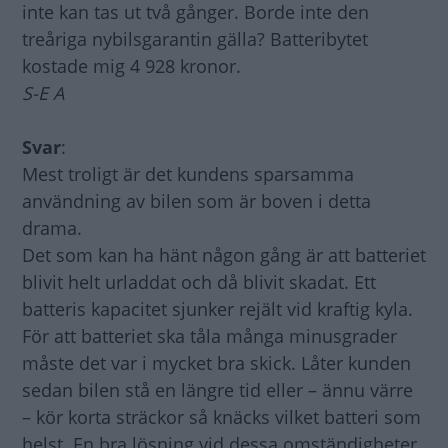
inte kan tas ut två gånger. Borde inte den
treåriga nybilsgarantin gälla? Batteribytet
kostade mig 4 928 kronor.
S-E A
Svar
:
Mest troligt är det kundens sparsamma
användning av bilen som är boven i detta
drama.
Det som kan ha hänt någon gång är att batteriet
blivit helt urladdat och då blivit skadat. Ett
batteris kapacitet sjunker rejält vid kraftig kyla.
För att batteriet ska tåla många minusgrader
måste det var i mycket bra skick. Låter kunden
sedan bilen stå en längre tid eller – ännu värre
– kör korta sträckor så knäcks vilket batteri som
helst. En bra lösning vid dessa omständigheter