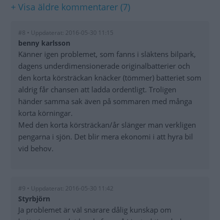
+ Visa äldre kommentarer (7)
#8 • Uppdaterat: 2016-05-30 11:15
benny karlsson
Känner igen problemet, som fanns i släktens bilpark,
dagens underdimensionerade originalbatterier och
den korta körsträckan knäcker (tömmer) batteriet som
aldrig får chansen att ladda ordentligt. Troligen
händer samma sak även på sommaren med många
korta körningar.
Med den korta körsträckan/år slänger man verkligen
pengarna i sjön. Det blir mera ekonomi i att hyra bil
vid behov.
#9 • Uppdaterat: 2016-05-30 11:42
Styrbjörn
Ja problemet är väl snarare dålig kunskap om