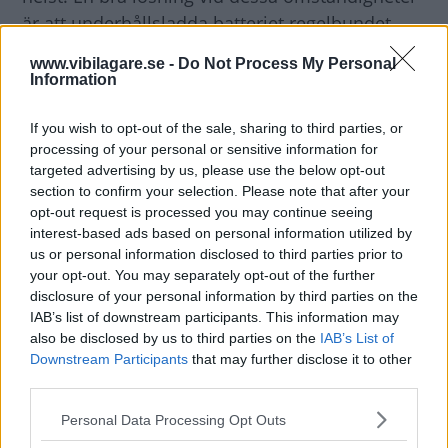
är att underhållsladda batteriet regelbundet.
Beträffande frågan om garanti så är det på
www.vibilagare.se -
Do Not Process My Personal
följande sätt: Bilbatteriet är en av de delar i
Information
bilen som har begränsad garanti. Det har två
års fabriksgaranti med obegränsad körsträcka.
If you wish to opt-out of the sale, sharing to third parties, or
processing of your personal or sensitive information for
Skulle det under denna tid uppstå ett fel på
targeted advertising by us, please use the below opt-out
batteriet som kan härröras till fabrikationsfel så
section to confirm your selection. Please note that after your
ersätter vi självklart kostnaden för byte till ett
opt-out request is processed you may continue seeing
interest-based ads based on personal information utilized by
nytt batteri. Så länge bilen är inom
us or personal information disclosed to third parties prior to
tvåårsgränsen så lämnar vi denna ersättning
your opt-out. You may separately opt-out of the further
oberoende på hur många gånger batteriet gått
disclosure of your personal information by third parties on the
sönder. Dock ska felet gå att härröra till
IAB’s list of downstream participants. This information may
also be disclosed by us to third parties on the
IAB’s List of
fabrikationsfel eller motsvarande.
Downstream Participants
that may further disclose it to other
I detta fall så har vi gjort bedömningen att en
third parties.
årlig körsträcka på cirka 500 mil är den troliga
Please note that this website/app uses one or more Google
Personal Data Processing Opt Outs
felkällan och inte att det var ett fabrikationsfel
services and may gather and store information including but