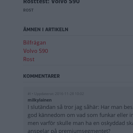
Rosttest: Volvo S90
ROST
ÄMNEN I ARTIKELN
Bilfrågan
Volvo S90
Rost
KOMMENTARER
#l • Uppdaterat: 2016-11-28 10:02
milkylainen
I slutändan så tror jag såhär: Har man bes
god kännedom om vad som funkar eller inte,
men varför skulle man ha en oskyddad sk
anspelar på premiumsegmentet?