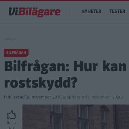
Hoppa
Main
till
NYHETER
TESTER
navigation
huvudinnehåll
BILFRÅGAN
Bilfrågan: Hur kan
rostskydd?
Publicerad
28 november 2016
(
uppdaterad
6 november 2020)
Gasa