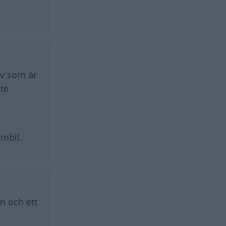
rv som är
nte
umbil.
m och ett