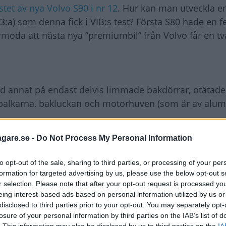
stet av nya Volvo S90 i nr 12
. Hur kan man utveckla e
3:a) som denna fick i VIB:s test? Första S80 hade en
oda att nästa nya ”premiumbil” från Volvo får en tv
nd annat på endast delvis limmade bakdörrar, otätade
i balkarna, bakluckan och motorhuven (som är av alum
andling i huv på någon modell och heller aldrig haft 
agare.se -
Do Not Process My Personal Information
det helt obehövligt.
t invändigt rostskydd och heller aldrig haft korrosion
to opt-out of the sale, sharing to third parties, or processing of your per
formation for targeted advertising by us, please use the below opt-out s
lig
r selection. Please note that after your opt-out request is processed y
finns inget som process- eller materialmässigt skiljer
eing interest-based ads based on personal information utilized by us or
disclosed to third parties prior to your opt-out. You may separately opt-
losure of your personal information by third parties on the IAB’s list of
 De har den mest robusta limläggningen i branschen,
. This information may also be disclosed by us to third parties on the
IA