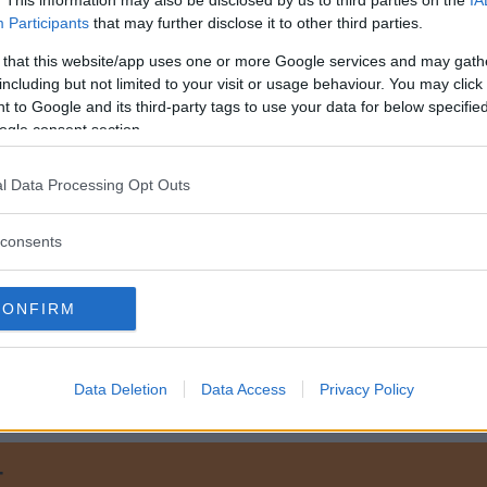
erkommande undersökningar av bildelar från
Participants
that may further disclose it to other third parties.
 that this website/app uses one or more Google services and may gath
erskärmar som inte är tillräckligt skyddade av just
including but not limited to your visit or usage behaviour. You may click 
 to Google and its third-party tags to use your data for below specifi
ogle consent section.
d mellan två aluminium-kisel-belagda borstål, som ä
 mot direkt sprut från framhjulen.
l Data Processing Opt Outs
ts i och med introduktionen av nya XC90. Belagt bor
d i sig i varje skarv. Kompletterande vaxbehandling 
consents
igt skydd (åtkomst) i alla skarvar.
t på lång erfarenhet från fälttester och provning.
CONFIRM
Data Deletion
Data Access
Privacy Policy
T