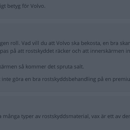
igt betyg för Volvo.
ngen roll. Vad vill du att Volvo ska bekosta, en bra ska
ppas på att rostskyddet räcker och att innerskärmen i
skärmen så kommer det spruta salt.
att inte göra en bra rostskyddsbehandling på en premi
a många typer av rostskyddsmaterial, vax är ett av de