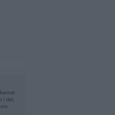
rbannat
 i det,
 som