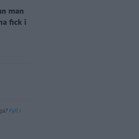
kan man
a fick i
åga?
Fyll i