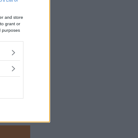
er and store
to grant or
ed purposes
r mycket
stål i hela
av hålrum är