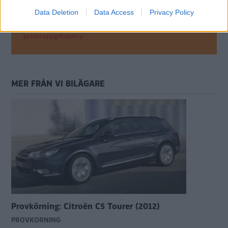
Data Deletion
Data Access
Privacy Policy
Genom att anmäla dig godkänner du OK-förlagets
personuppgiftspolicy.
MER FRÅN VI BILÄGARE
Provkörning: Citroën C5 Tourer (2012)
PROVKÖRNING