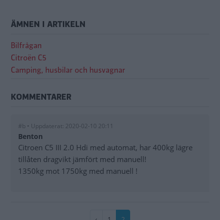
ÄMNEN I ARTIKELN
Bilfrågan
Citroën C5
Camping, husbilar och husvagnar
KOMMENTARER
#b • Uppdaterat: 2020-02-10 20:11
Benton
Citroen C5 III 2.0 Hdi med automat, har 400kg lägre
tillåten dragvikt jämfört med manuell!
1350kg mot 1750kg med manuell !
Paginering
Föregående
‹
Sida
1
Nuvarande
2