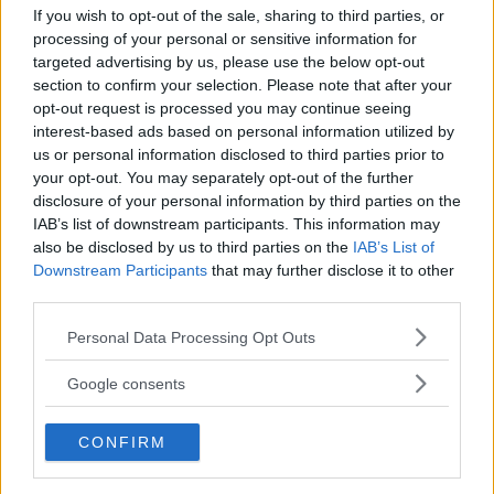
If you wish to opt-out of the sale, sharing to third parties, or
processing of your personal or sensitive information for
Svar:
targeted advertising by us, please use the below opt-out
Citroën C5 med gashydraulisk fjädring – finns från HDi
section to confirm your selection. Please note that after your
160 – är en lyckad dragbil, eftersom fjädringen
opt-out request is processed you may continue seeing
kompenserar för tungt släp. En HDi med automatlåda får
interest-based ads based on personal information utilized by
dra från 1 340 till 1 890 kilo, beroende på motoralternativ.
us or personal information disclosed to third parties prior to
Marianne Sterner
your opt-out. You may separately opt-out of the further
disclosure of your personal information by third parties on the
IAB’s list of downstream participants. This information may
Diskutera:
Vilken bil skulle du rekommendera?
also be disclosed by us to third parties on the
IAB’s List of
Downstream Participants
that may further disclose it to other
third parties.
MISSA INTE KOMMANDE ARTIKLAR OM
Please note that this website/app uses one or more Google
Personal Data Processing Opt Outs
CAMPING, HUSBILAR OCH HUSVAGNAR
services and may gather and store information including but
Få vårt nyhetsbrev utan kostnad
not limited to your visit or usage behaviour. You may click to
Google consents
grant or deny consent to Google and its third-party tags to
use your data for below specified purposes in below Google
CONFIRM
consent section.