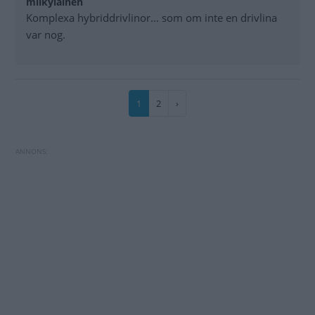
milkylainen
Komplexa hybriddrivlinor... som om inte en drivlina
var nog.
Paginering
Nuvarande
1
Sida
2
Nästa
›
sida
sida