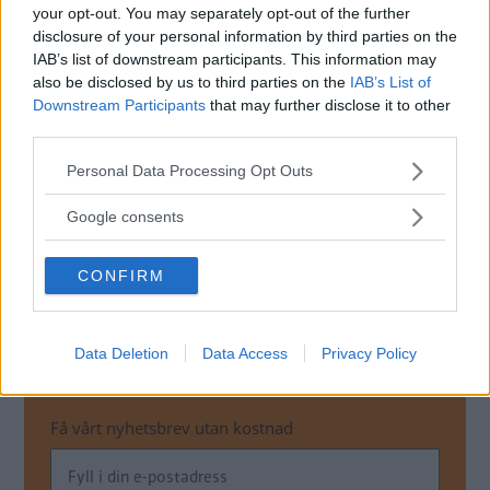
veckor innan det var löst. Under tiden fick ägaren låna en
your opt-out. You may separately opt-out of the further
disclosure of your personal information by third parties on the
Kia Picanto. Vi kan förstå att nybilsköpet inte fick den
IAB’s list of downstream participants. This information may
början ägaren väntat sig.
also be disclosed by us to third parties on the
IAB’s List of
Verkstaden har också kompenserat sin kund för den långa
Downstream Participants
that may further disclose it to other
väntetiden genom att bjuda på den första servicen. Kia
third parties.
Sverige beklagar att det dröjde innan felet kunde
Please note that this website/app uses one or more Google
identifieras och åtgärdas.
Personal Data Processing Opt Outs
services and may gather and store information including but
Erik Rönnblom, Vi Bilägare
not limited to your visit or usage behaviour. You may click to
Google consents
grant or deny consent to Google and its third-party tags to
Diskutera
: Har du upplevt något liknande som
use your data for below specified purposes in below Google
frågeställaren?
CONFIRM
consent section.
Data Deletion
Data Access
Privacy Policy
MISSA INTE KOMMANDE ARTIKLAR OM
BATTERI
Få vårt nyhetsbrev utan kostnad