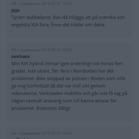
#8 • Uppdaterat: 2019-07-01 15:43
joja
Tyvärr dubbelpost. Kan då tillägga att på svenska och
engelska KIA fora, finns det trådar om detta.
#9 • Uppdaterat: 2019-07-02 20:22
iamhans
Min KIA hybrid immar igen ordentligt vid minus fem
grader. Inte okänt, fler Niro i Norrbotten har det
problemet. Blev stoppad av polisen i Boden som ville
ge mig körförbud då det var noll sikt genom
sidorutorna. Verkstaden maktlös och går inte få tag på
någon centralt ansvarig som vill känna ansvar för
problemet. Botenlöst dåligt
#a • Uppdaterat: 2019-07-01 14:33