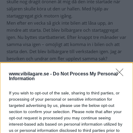
skulle nog dragit öronen åt mig då den inte startade när
säljaren skulle köra ut den ur hallen. Med hjälp av
startaggregat gick motorn igång.
Men efter en vecka så gick inte bilen att låsa upp, än
mindre att starta. Det blev bilbärgare och startaggregat
igen. Nu byttes startbatteriet. Efter knappt tre månader var
samma visa igen – omöjligt att komma in i bilen och att
starta den. Det blev bilbärgare till verkstaden igen. Jag är
besviken och undrar om fler upplevt samma sak?
Enar B
www.vibilagare.se -
Do Not Process My Personal
Information
Svar
:
Vi kontaktade Kia Sverige, vars tekniska avdelning
If you wish to opt-out of the sale, sharing to third parties, or
meddelade att det inte var ett känt fel på Niro. Samtidigt
processing of your personal or sensitive information for
hörde ägaren av sig igen och meddelade att verkstaden
targeted advertising by us, please use the below opt-out
hittat felet. Det var enligt uppgift en sensor som styr
section to confirm your selection. Please note that after your
laddningen som krånglade och därför orsakade att
opt-out request is processed you may continue seeing
startbatteriet inte laddades. Felet var uppenbarligen inte
interest-based ads based on personal information utilized by
alldeles enkelt att lista ut eftersom bilen blev stående i tre
us or personal information disclosed to third parties prior to