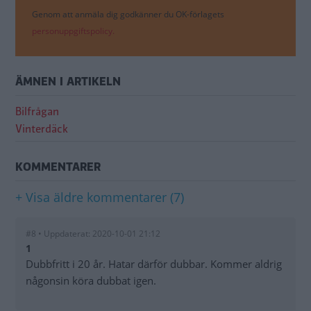
Genom att anmäla dig godkänner du OK-förlagets
personuppgiftspolicy.
ÄMNEN I ARTIKELN
Bilfrågan
Vinterdäck
KOMMENTARER
+ Visa äldre kommentarer (7)
#8 • Uppdaterat: 2020-10-01 21:12
1
Dubbfritt i 20 år. Hatar därför dubbar. Kommer aldrig
någonsin köra dubbat igen.