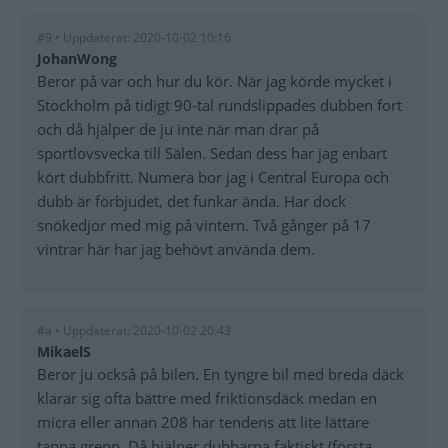
#9 • Uppdaterat: 2020-10-02 10:16
JohanWong
Beror på var och hur du kör. När jag körde mycket i
Stockholm på tidigt 90-tal rundslippades dubben fort
och då hjälper de ju inte när man drar på
sportlovsvecka till Sälen. Sedan dess har jag enbart
kört dubbfritt. Numera bor jag i Central Europa och
dubb är förbjudet, det funkar ända. Har dock
snökedjor med mig på vintern. Två gånger på 17
vintrar här har jag behövt använda dem.
#a • Uppdaterat: 2020-10-02 20:43
MikaelS
Beror ju också på bilen. En tyngre bil med breda däck
klarar sig ofta bättre med friktionsdäck medan en
micra eller annan 208 har tendens att lite lättare
tappa grepp. Då hjälper dubbarna faktiskt (första