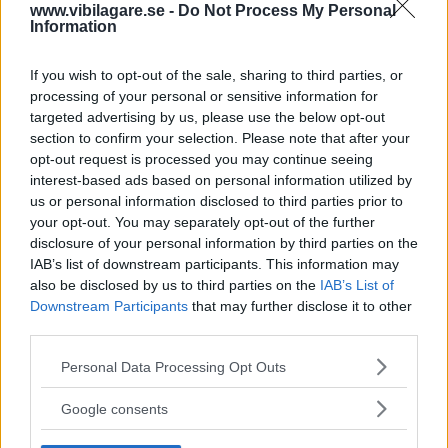
kör på. Dubbdäck är bättre på blank is och
www.vibilagare.se -
Do Not Process My Personal
Information
faktiskt i väta och mot vattenplaning och
snöslask. Vi Bilägares långtestbilar körs på
If you wish to opt-out of the sale, sharing to third parties, or
nordiska friktionsdäck i mycket varierande
processing of your personal or sensitive information for
förhållanden. Och vi har noterat att den
targeted advertising by us, please use the below opt-out
däcktypen blivit allt bättre. Genom lägre
section to confirm your selection. Please note that after your
opt-out request is processed you may continue seeing
dubbtryck, sliter dubb numera mindre på
interest-based ads based on personal information utilized by
asfalten och bullrar heller inte lika illa som
us or personal information disclosed to third parties prior to
tidigare. Men på vissa gator är dubb inte
your opt-out. You may separately opt-out of the further
disclosure of your personal information by third parties on the
tillåtna. Man ska göra en egen värdering
IAB’s list of downstream participants. This information may
eftersom den som kör/äger bilen har ansvar för
also be disclosed by us to third parties on the
IAB’s List of
säkerheten. Den största faran vintertid är för
Downstream Participants
that may further disclose it to other
hög hastighet och snabba förändringar på
third parties.
vägen, exempelvis när väta fryser till is. En
Please note that this website/app uses one or more Google
Personal Data Processing Opt Outs
fördel med friktionsdäck är att man inte är
services and may gather and store information including but
not limited to your visit or usage behaviour. You may click to
beroende av de datum som man måste hålla
Google consents
grant or deny consent to Google and its third-party tags to
sig inom för att få köra med vinterdäck om man
use your data for below specified purposes in below Google