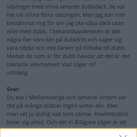
säsonger med mina senaste dubbdäck, de var
lite väl slitna förra säsongen. Men jag kan inte
bestämma mig för om jag ska välja däck utan
eller med dubb. I bekantskapskretsen är det
några fler som kör på dubbfritt och säger sig
vara nöjda och inte tänker gå tillbaka till dubb.
Medan de som är för dubb hävdar att det är det
säkraste alternativet! Vad säger ni?
villrådig
Svar
:
Du bor i Mellansverige och senaste vintern var
det på många platser ingen vinter alls. Men
man vet ju aldrig vad som väntar. Kvalitetsdäck
lönar sig alltid. Och det Vi Bilägare säger är att
du som bilägare ska överväga vilka underlag du