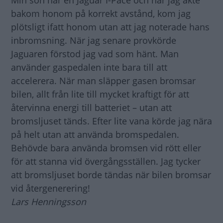
Min son har en Jaguar I-Pace och när jag åkte
bakom honom på korrekt avstånd, kom jag
plötsligt ifatt honom utan att jag noterade hans
inbromsning. När jag senare provkörde
Jaguaren förstod jag vad som hänt. Man
använder gaspedalen inte bara till att
accelerera. När man släpper gasen bromsar
bilen, allt från lite till mycket kraftigt för att
återvinna energi till batteriet – utan att
bromsljuset tänds. Efter lite vana körde jag nära
på helt utan att använda bromspedalen.
Behövde bara använda bromsen vid rött eller
för att stanna vid övergångsställen. Jag tycker
att bromsljuset borde tändas när bilen bromsar
vid återgenerering!
Lars Henningsson