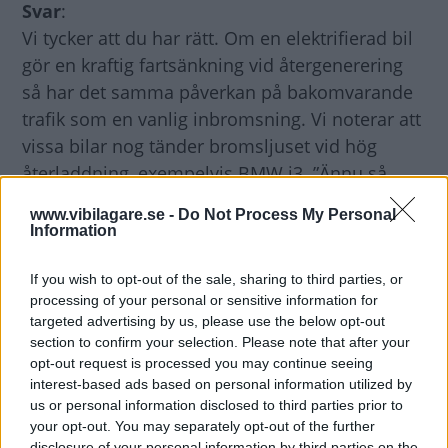
Svar
:
Vi tycker att du har rätt. Om en elektrifierad bil
gör en kraftig fartsänkning vid återgenerering
så har det samma påverkan på bakomvarande
trafik som en vanlig inbromsning. Vi noterar att
vissa bilar nog tänder bromsljuset vid hög
återladdning, exempelvis BMW i3. ”Ännu så
länge säger regelverket att bromsljuset ska vara
www.vibilagare.se -
Do Not Process My Personal
kopplat till en inbromsning via bromspedalen
Information
och bilens bromsar”, förklarar Morgan Isacsson,
teknikkonsult på Bilprovningen. Men det här
If you wish to opt-out of the sale, sharing to third parties, or
processing of your personal or sensitive information for
kanske måste ändras så småningom.
targeted advertising by us, please use the below opt-out
Erik Rönnblom, Vi Bilägare
section to confirm your selection. Please note that after your
opt-out request is processed you may continue seeing
interest-based ads based on personal information utilized by
Tillägg 11/10 2019:
us or personal information disclosed to third parties prior to
FN:s ekonomiska kommission för Europa
your opt-out. You may separately opt-out of the further
(UNECE) har ett regelverk kring när bromsljusen
disclosure of your personal information by third parties on the