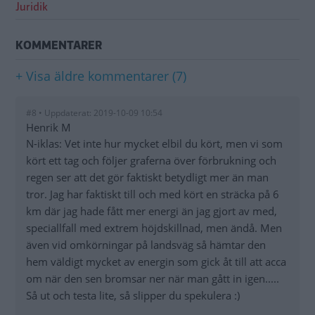
Juridik
KOMMENTARER
+ Visa äldre kommentarer (7)
#8 • Uppdaterat: 2019-10-09 10:54
Henrik M
N-iklas: Vet inte hur mycket elbil du kört, men vi som
kört ett tag och följer graferna över förbrukning och
regen ser att det gör faktiskt betydligt mer än man
tror. Jag har faktiskt till och med kört en sträcka på 6
km där jag hade fått mer energi än jag gjort av med,
speciallfall med extrem höjdskillnad, men ändå. Men
även vid omkörningar på landsväg så hämtar den
hem väldigt mycket av energin som gick åt till att acca
om när den sen bromsar ner när man gått in igen.....
Så ut och testa lite, så slipper du spekulera :)