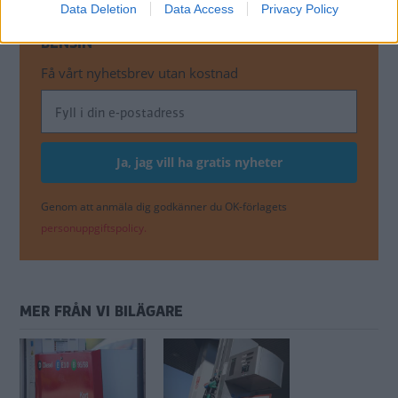
Data Deletion
Data Access
Privacy Policy
MISSA INTE KOMMANDE ARTIKLAR OM
BENSIN
Få vårt nyhetsbrev utan kostnad
Genom att anmäla dig godkänner du OK-förlagets
personuppgiftspolicy.
MER FRÅN VI BILÄGARE