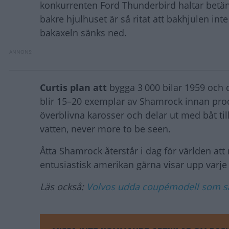
konkurrenten Ford Thunderbird haltar betänkl
bakre hjulhuset är så ritat att bakhjulen i
bakaxeln sänks ned.
Curtis plan att
bygga 3 000 bilar 1959 och d
blir 15–20 exemplar av Shamrock innan prod
överblivna karosser och delar ut med båt t
vatten, never more to be seen.
Åtta Shamrock återstår i dag för världen att 
entusiastisk amerikan gärna visar upp varje 
Läs också:
Volvos udda coupémodell som sål