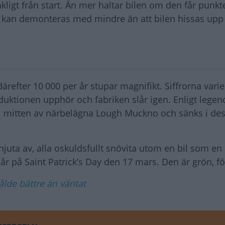
igt från start. Än mer haltar bilen om den får punkte
nte kan demonteras med mindre än att bilen hissas upp
ärefter 10 000 per år stupar magnifikt. Siffrorna vari
uktionen upphör och fabriken slår igen. Enligt legen
ill mitten av närbelägna Lough Muckno och sänks i de
njuta av, alla oskuldsfullt snövita utom en bil som en
år på Saint Patrick’s Day den 17 mars. Den är grön, fö
de bättre än väntat