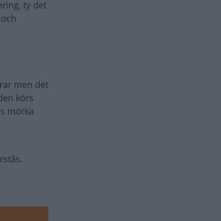
ring, ty det
 och
erar men det
den körs
ss mörka
rstås.