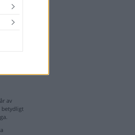
häftig pjäs
yney i
som ska ha
London, rent
tagbar
år av
 betydligt
ga.
ta