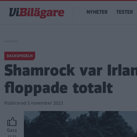
Hoppa
Main
till
NYHETER
TESTER
navigation
huvudinnehåll
BACKSPEGELN
Shamrock var Irla
floppade totalt
Publicerad
5 november 2023
Gasa